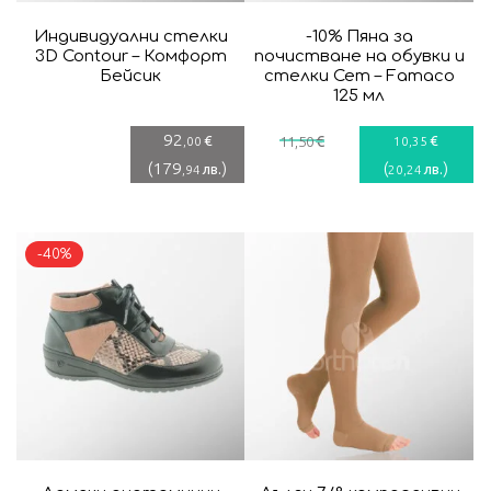
Индивидуални стелки
-10% Пяна за
3D Contour – Комфорт
почистване на обувки и
Бейсик
стелки Сет – Famaco
125 мл
92
€
€
€
,00
11
,50
10
,35
(
179
)
(
)
лв.
лв.
,94
20
,24
-40%