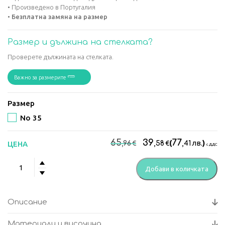
• Произведено в Португалия
•
Безплатна замяна на размер
Размер и дължина на стелката?
Проверете дължината на стелката.
Важно за размерите
Размер
No 35
Original
Текущ
65
39
77
€
€
(
лв.
)
ЦЕНА
,96
,58
,41
с ДДС
price
цена
количество
was:
е:
Добави в количката
за
65,96€.
39,58€
Дамски
анатомични
Описание
боти
Kyoto
Материали и височина