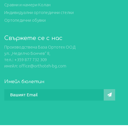
Сравни и намери Колан
Индивидуални ортопедични стелки
Ортопедични обувки
Свържете се с нас
Производствена База Ортотех ООД
ул. „Неделчо Бончев“ 8,
тел.: +359 877 732 309
имейл: office@orthoteh-bg.com
Имейл бюлетин