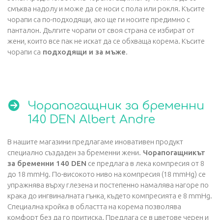
смъква надолу и може да се носи с пола или рокля. Късите
чорапи са по-подходящи, ако ще ги носите предимно с
панталон. Дългите чорапи от своя страна се избират от
жени, които все пак не искат да се обхваща корема. Късите
чорапи са
подходящи и за мъже
.
Чорапогащник за бременни
140 DEN Albert Andre
В нашите магазини предлагаме иновативен продукт
специално създаден за бременни жени.
Чорапогащникът
за бременни 140 DEN
се предлага в лека компресия от 8
до 18 mmHg. По-високото ниво на компресия (18 mmHg) се
упражнява върху глезена и постепенно намалява нагоре по
крака до ингвиналната гънка, където компресията е 8 mmHg.
Специална кройка в областта на корема позволява
комфорт без да го притиска. Предлага се в цветове черен и