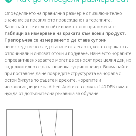
Определянето на правилния размер е от изключително
значение за правилното провеждане на терапията.
Запознайте се и следвайте внимателно приложените
таблици за измерване на краката към всеки продукт
.
Препоръчва се измерването да става сутрин
непосредствено след ставане от леглото, когато краката са
отпочинали и липсват отоци и подуване. Най-често чорапите
с превантивен характер могат да се носят през целия ден, но
задължително се дава почивка сутрин и вечер. Внимавайте
при поставяне да не повредите структурата на чорапа с
остри бижута по ръцете и дрехите. Чорапите и
чорапогащниците на Albert Andre от серията 140 DEN нямат
нужда от допълнителна ръкавица за обуване.