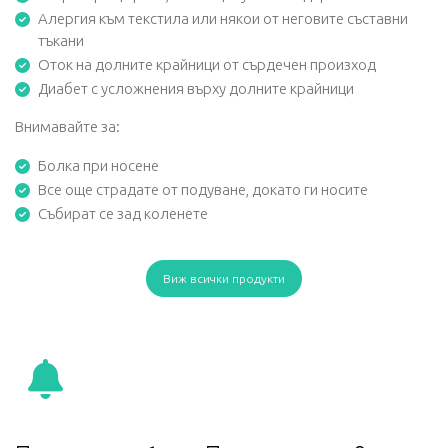
Алергия към текстила или някои от неговите съставни
тъкани
Оток на долните крайници от сърдечен произход
Диабет с усложнения върху долните крайници
Внимавайте за:
Болка при носене
Все още страдате от подуване, докато ги носите
Събират се зад коленете
Виж всички продукти