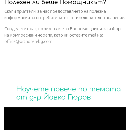
Полезен ли беше Помощникът?
Скъпи приятели, за нас предоставянето на полезна
информация за потребителите е от изключително значение.
Споделете с нас, полезен ли е за Вас помощникът за избор
на Компресивни чорапи, като ни оставите mail на:
office@orthoteh-bg.com
Albert Andre
Научете повече по темата
от д-р Йовко Гюров