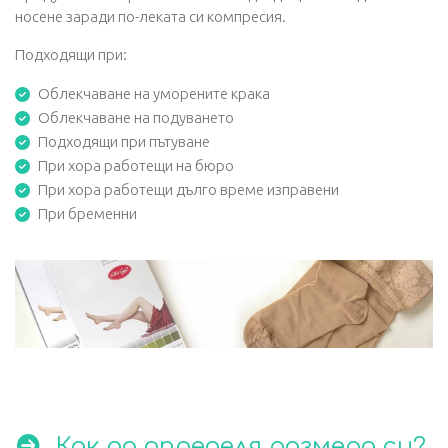
носене заради по-леката си компресия.
Подходящи при:
Облекчаване на уморените крака
Облекчаване на подуването
Подходящи при пътуване
При хора работещи на бюро
При хора работещи дълго време изправени
При бременни
Как да определя размера си?