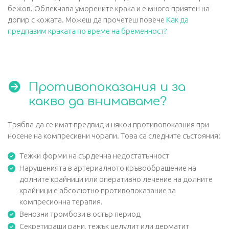
бежов. Облекчава уморените крака и е много приятен на
допир с кожата. Можеш да прочетеш повече
Как да
предпазим краката по време на бременност?
Противопоказания и за
какво да внимаваме?
Трябва да се имат предвид и някои противопоказния при
носене на компресивни чорапи. Това са следните състояния:
Тежки форми на сърдечна недостатъчност
Нарушенията в артериалното кръвообращение на
долните крайници или оперативно лечение на долните
крайници е абсолютно противопоказание за
компресионна терапия.
Венозни тромбози в остър период
Секретиращи рани, тежък целулит или дерматит