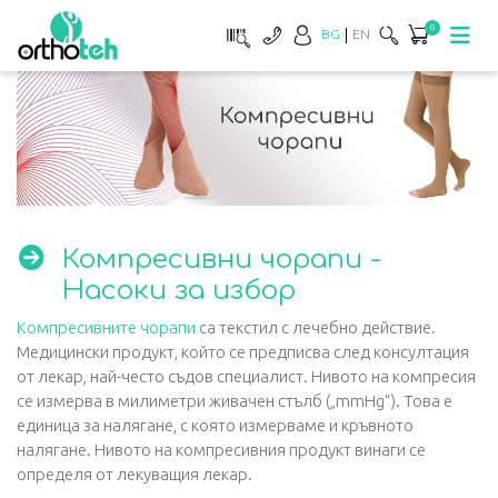
0
BG
EN
Компресивни чорапи -
Насоки за избор
Компресивните чорапи
са текстил с лечебно действие.
Медицински продукт, който се предписва след консултация
от лекар, най-често съдов специалист. Нивото на компресия
се измерва в милиметри живачен стълб („mmHg“). Това е
единица за налягане, с която измерваме и кръвното
налягане. Нивото на компресивния продукт винаги се
определя от лекуващия лекар.