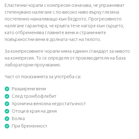
Еластични чорапи с компресия означава, че упражняват
степенувано налягане с по-високо ниво върху глезена
постепенно намаляващо към бедрото. Прогресивното
налягане гарантира, че кръвта тече нагоре към сърцето,
като отбременява главните вени и страничните
повърхностни вени в долната част на тялото.
За компресивните чорапи няма единен стандарт за нивото
на компресия. То се определя от производителя на база
лабораторни проучвания.
Част от показанията за употреба са:
Разширени вени
След тромбофлебит
Хронична венозна недостатъчност
Отоци в края на деня
Болка
При бременност