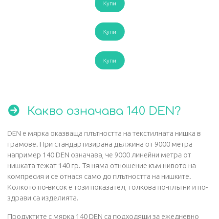
Купи
Купи
Купи
Какво означава 140 DEN?
DEN е мярка оказваща плътността на текстилната нишка в
грамове. При стандартизирана дължина от 9000 метра
например 140 DEN означава, че 9000 линейни метра от
нишката тежат 140 гр. Тя няма отношение към нивото на
компресия и се отнася само до плътността на нишките.
Колкото по-висок е този показател, толкова по-плътни и по-
здрави са изделията.
Продуктите с мярка 140 DEN са подходящи за ежедневно