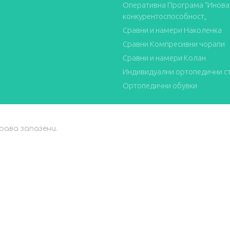
Оперативна Програма “Инова
конкурентоспособност„
Сравни и намери Наколенка
Сравни Компресивни чорапи
Сравни и намери Колан
Индивидуални ортопедични с
Ортопедични обувки
рава запазени.