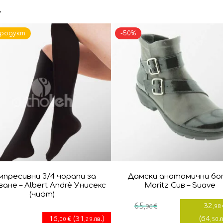
…
продукт
-50%
мпресивни 3/4 чорапи за
Дамски анатомични б
ане – Albert Andrè Унисекс
Moritz Сив – Suave
(чифт)
Текущата
Or
65
32
€
,96
,98
цена
pr
16
(
31
)
(
64
€
лв.
л
,00
,29
,50