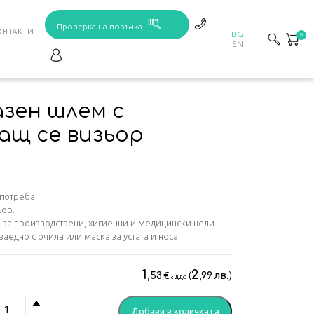
Проверка на поръчка
ОНТАКТИ
BG
0
EN
зен шлем с
ащ се визьор
употреба
ьор.
 за производствени, хигиенни и медицински цели.
заедно с очила или маска за устата и носа.
1
2
€
(
лв.
)
,53
,99
с ДДС
личество
Добави в количката