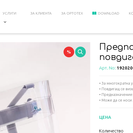
УСЛУГИ
ЗА КЛИЕНТА
ЗА ОРТОТЕХ
DOWNLOAD
К
ГАЩ СЕ ВИЗЬОР
Предпа
%
повдиг
Арт. No:
192020
• За многократна 
• Повдигащ се виз
• Предназначение:
• Може да се носи 
ЦЕНА
ко
Kоличество