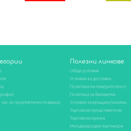
е:
wa
32,98€.
65
егории
Полезни линкове
о
Общи условия
кти
Условия за доставка
ка
Политика на поверителност
профил
Политика за бисквитки
 час за терапевтичен педикюр
Условия за връщане/замяна
Търговски представители
Търговска мрежа
Международни партньори