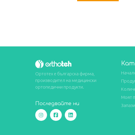
Кат
Начал
Ортотех е българска фирма,
производител на медицински
Проду
ортопедични продукти.
Колич
Моят 
Последвайте ни
Запази