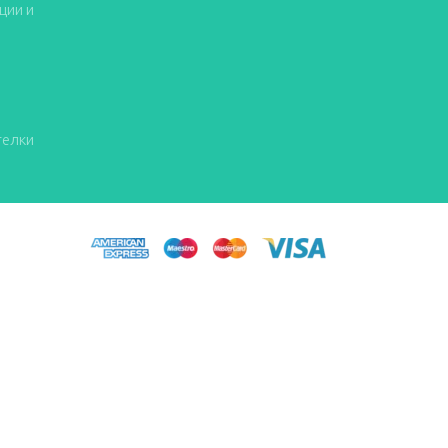
ции и
телки