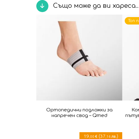
Също може да ви хареса
Топ 
Ортопедични подложки за
Ко
напречен свод – Qmed
пътув
19
(
37
)
€
лв.
,00
,16