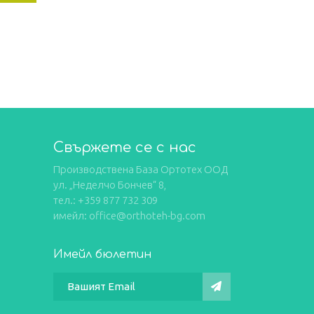
s:
,96€.
Свържете се с нас
Производствена База Ортотех ООД
ул. „Неделчо Бончев“ 8,
тел.: +359 877 732 309
имейл: office@orthoteh-bg.com
Имейл бюлетин