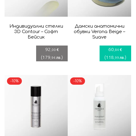
Индивидуални стелки
Дамски анатомични
3D Contour – Софт
обувки Verona Beige –
Бейсик
Suave
92
60
€
€
,00
,84
(
179
)
(
118
)
лв.
лв.
,94
,99
-10%
-10%