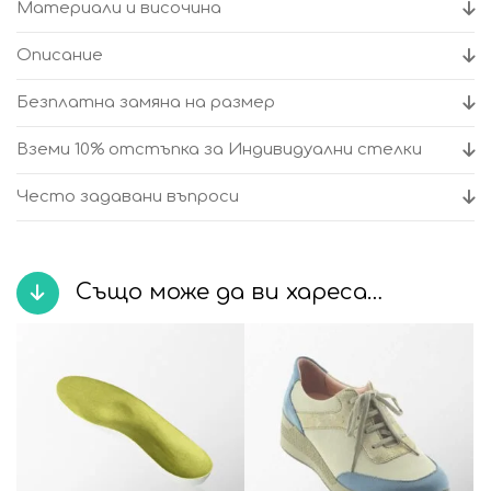
Материали и височина
обувки
Verona
Описание
Пясък
–
Безплатна замяна на размер
Suave
Вземи 10% отстъпка за Индивидуални стелки
Често задавани въпроси
Също може да ви хареса…