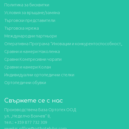
Политика за бисквитки
Условия за връщане/замяна
Търговски представители
Търговска мрежа
Международни партньори
Оперативна Програма “Иновации и конкурентоспособност„
Сравни и намери Наколенка
Сравни Компресивни чорапи
Сравни и намери Колан
Индивидуални ортопедични стелки
Ортопедични обувки
Свържете се с нас
Производствена База Ортотех ООД
ул. „Неделчо Бончев“ 8,
тел.: +359 877 732 309
имейл: office@orthoteh-bg.com