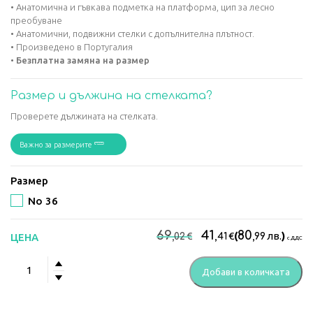
• Анатомична и гъвкава подметка на платформа, цип за лесно
преобуване
• Анатомични, подвижни стелки с допълнителна плътност.
• Произведено в Португалия
•
Безплатна замяна на размер
Размер и дължина на стелката?
Проверете дължината на стелката.
Важно за размерите
Размер
No 36
Original
Текущ
69
41
80
€
€
(
лв.
)
ЦЕНА
,02
,41
,99
с ДДС
price
цена
количество
was:
е:
Добави в количката
за
69,02€.
41,41€
Дамски
анатомични