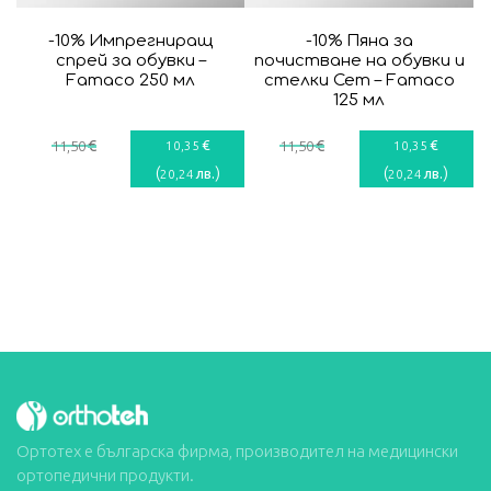
-10% Импрегниращ
-10% Пяна за
спрей за обувки –
почистване на обувки и
Famaco 250 мл
стелки Сет – Famaco
125 мл
€
€
€
€
11
,50
10
,35
11
,50
10
,35
(
)
(
)
лв.
лв.
20
,24
20
,24
Ортотех е българска фирма, производител на медицински
ортопедични продукти.