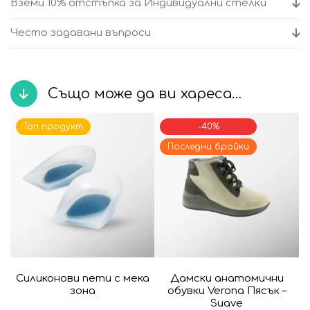
Вземи 10% отстъпка за Индивидуални стелки
Често задавани въпроси
Също може да ви хареса…
Топ продукт
-40%
Последни бройки
Силиконови пети с мека
Дамски анатомични
зона
обувки Verona Пясък –
Suave