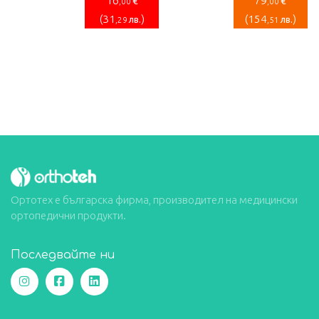
€
€
,00
,00
(
31
)
(
154
)
лв.
лв.
,29
,51
Ортотех е българска фирма, производител на медицински
ортопедични продукти.
Последвайте ни