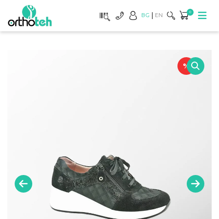
0
BG
EN
%