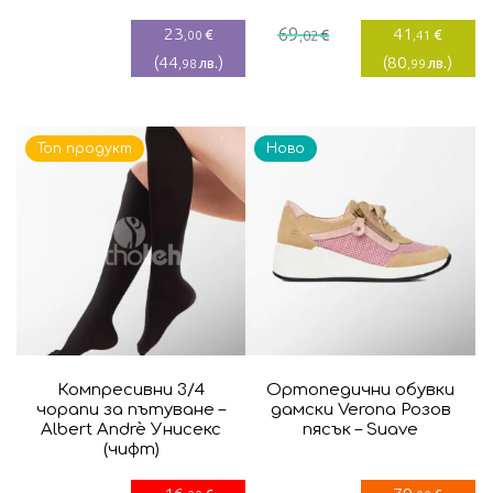
Текущата
Original
23
69
41
€
€
€
,00
,02
,41
цена
price
(
44
)
(
80
)
лв.
лв.
,98
,99
е:
was:
41,41€.
69,02€.
Топ продукт
Ново
Компресивни 3/4
Ортопедични обувки
чорапи за пътуване –
дамски Verona Розов
Albert Andrè Унисекс
пясък – Suave
(чифт)
16
79