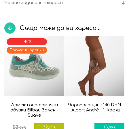
Често задавани въпроси
Също може да ви хареса…
-40%
Последни бройки
Дамски анатомични
Чорапогащник 140 DEN
обувки Bilbau Зелен –
– Albert Andrè – 1, Кафяв
Suave
Текущата
Original
53
32
18
€
€
€
,69
,21
,00