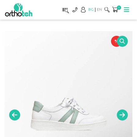
0
BG
EN
%