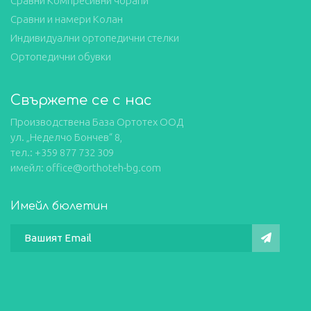
Сравни Компресивни чорапи
Сравни и намери Колан
Индивидуални ортопедични стелки
Ортопедични обувки
Свържете се с нас
Производствена База Ортотех ООД
ул. „Неделчо Бончев“ 8,
тел.: +359 877 732 309
имейл: office@orthoteh-bg.com
Имейл бюлетин