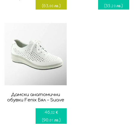
цена
price
(
63
)
(
35
)
лв.
лв.
,00
,20
е:
was:
32,21€.
53,69€.
Дамски анатомични
обувки Fenix Бял – Suave
46
€
,02
(
90
)
лв.
,01