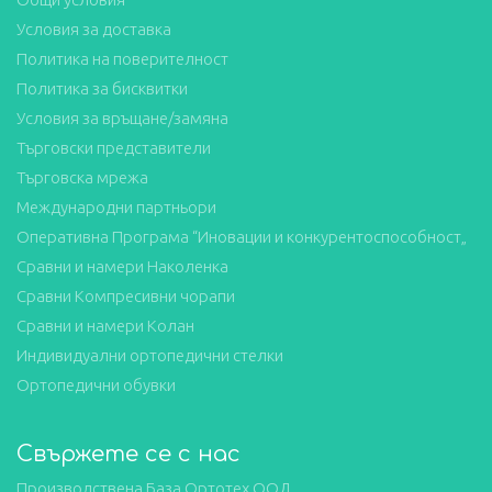
Условия за доставка
Политика на поверителност
Политика за бисквитки
Условия за връщане/замяна
Търговски представители
Търговска мрежа
Международни партньори
Оперативна Програма “Иновации и конкурентоспособност„
Сравни и намери Наколенка
Сравни Компресивни чорапи
Сравни и намери Колан
Индивидуални ортопедични стелки
Ортопедични обувки
Свържете се с нас
Производствена База Ортотех ООД