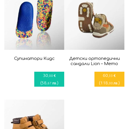
Супинатори Кидс
Детски ортопедични
сандали Lion – Memo
30
60
€
€
,00
,33
(
58
)
(
118
)
лв.
лв.
,67
,00