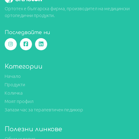
Ортотех е българска фирма, производител на медицински
ортопедични продукти.
Последвайте ни
Категории
Начало
Продукти
Количка
Моят профил
Запази час за терапевтичен педикюр
Полезни линкове
Общи условия