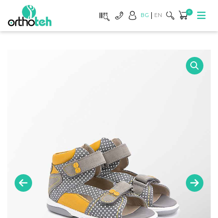
0
BG
EN