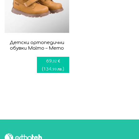
Детски ортопедични
обувки Malmo – Memo
69
€
,02
(
134
)
лв.
,99