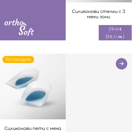
Силиконови стелки с 3
меки зони
29
€
,00
(
56
)
лв.
,72
Топ продукт
Силиконови пети с мека