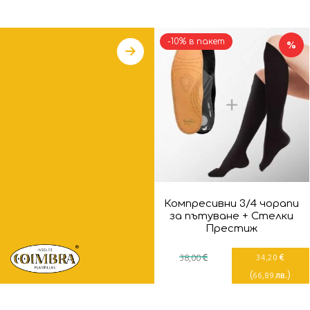
-10% в пакет
%
Компресивни 3/4 чорапи
за пътуване + Стелки
Престиж
€
€
38
,00
34
,20
(
)
лв.
66
,89