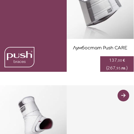
Лумбостaт Push CARE
137
€
,00
(
267
)
лв.
,95