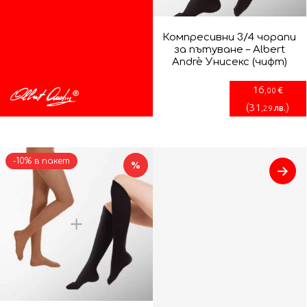
Компресивни 3/4 чорапи
за пътуване – Albert
Andrè Унисекс (чифт)
16
€
,00
(
31
)
лв.
,29
-10% в пакет
%