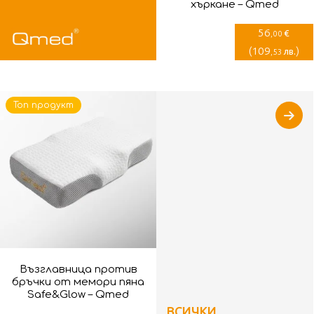
хъркане – Qmed
56
€
,00
(
109
)
лв.
,53
Топ продукт
Възглавница против
бръчки от мемори пяна
Safe&Glow – Qmed
ВСИЧКИ