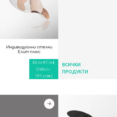
Индивидуални стелки
Елит плюс
85
-
97
€
,00
,78
ВСИЧКИ
(
166
-
,25
ПРОДУКТИ
191
)
лв.
,24