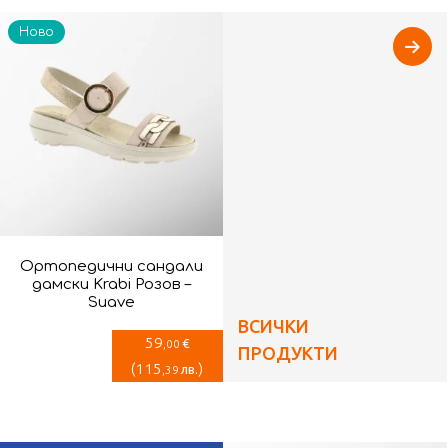
Ново
Ортопедични сандали
дамски Krabi Розов –
Suave
ВСИЧКИ
59
€
,00
ПРОДУКТИ
(
115
)
лв.
,39