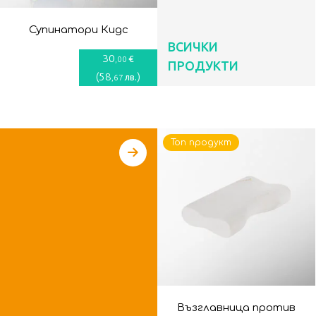
Супинатори Кидс
ВСИЧКИ
30
€
,00
ПРОДУКТИ
(
58
)
лв.
,67
Топ продукт
Възглавница против