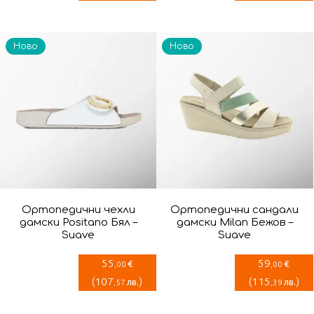
Ново
Ново
Ортопедични чехли
Ортопедични сандали
дамски Positano Бял –
дамски Milan Бежов –
Suave
Suave
55
59
€
€
,00
,00
(
107
)
(
115
)
лв.
лв.
,57
,39