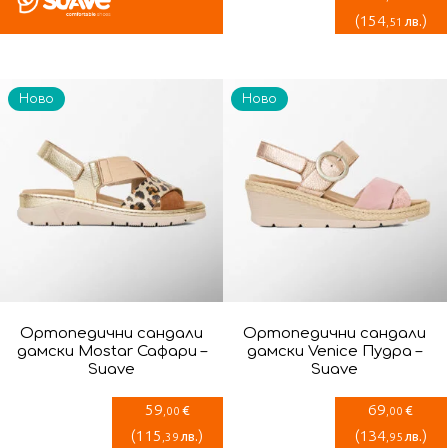
(
154
)
лв.
,51
Ново
Ново
Ортопедични сандали
Ортопедични сандали
дамски Mostar Сафари –
дамски Venice Пудра –
Suave
Suave
59
69
€
€
,00
,00
(
115
)
(
134
)
лв.
лв.
,39
,95