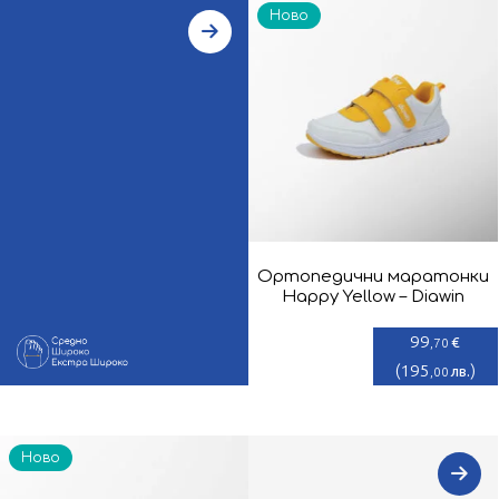
Ново
Ортопедични маратонки
Happy Yellow – Diawin
99
€
,70
(
195
)
лв.
,00
Ново