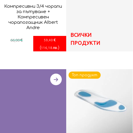
Компресивни 3/4 чорапи
за пътуване +
Компресивен
чорапогащник Albert
Andre
ВСИЧКИ
€
€
66
,00
59
,40
ПРОДУКТИ
(
)
лв.
116
,18
Топ продукт