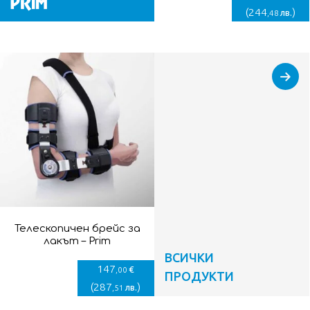
(
244
)
лв.
,48
Телескопичен брейс за
лакът – Prim
ВСИЧКИ
147
€
,00
ПРОДУКТИ
(
287
)
лв.
,51