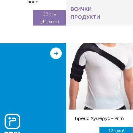
зона
ВСИЧКИ
23
€
,00
ПРОДУКТИ
(
44
)
лв.
,98
Брейс Хумерус – Prim
125
€
,00