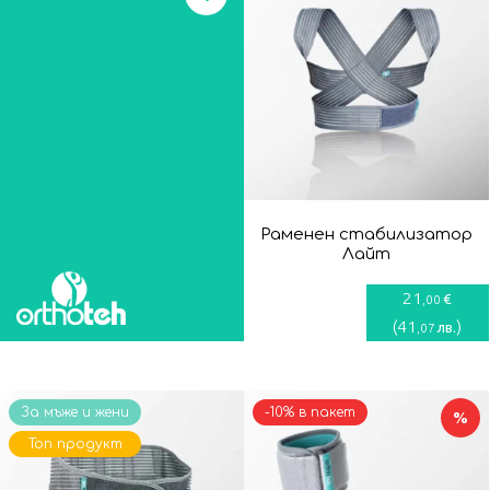
Раменен стабилизатор
Лайт
21
€
,00
(
41
)
лв.
,07
За мъже и жени
-10% в пакет
%
Топ продукт