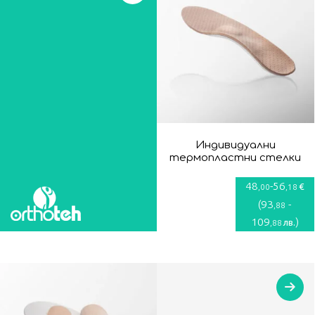
Индивидуални
термопластни стелки
48
-
56
€
,00
,18
(
93
-
,88
109
)
лв.
,88