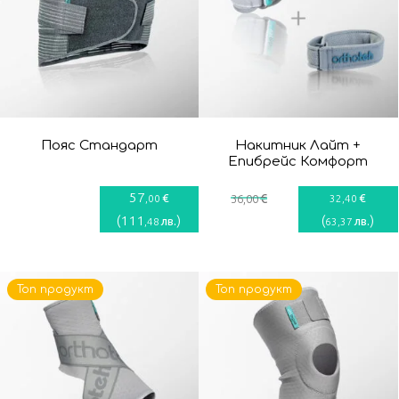
Пояс Стандарт
Накитник Лайт +
Епибрейс Комфорт
57
€
€
€
,00
36
,00
32
,40
(
111
)
(
)
лв.
лв.
,48
63
,37
Топ продукт
Топ продукт