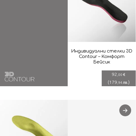
Индивидуални стелки 3D
Contour – Комфорт
Бейсик
92
€
,00
(
179
)
лв.
,94