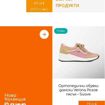
65
€
,00
ПРОДУКТИ
(
127
)
лв.
,13
Ново
Ортопедични обувки
дамски Verona Розов
пясък – Suave
79
€
,00