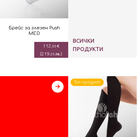
Брейс за глезен Push
MED
ВСИЧКИ
112
€
,00
ПРОДУКТИ
(
219
)
лв.
,05
Топ продукт