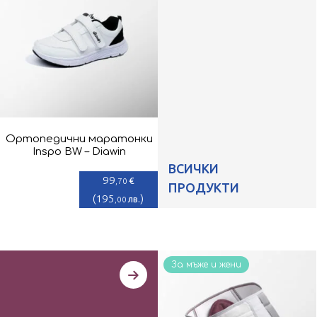
Ортопедични маратонки
Inspo BW – Diawin
ВСИЧКИ
99
€
,70
ПРОДУКТИ
(
195
)
лв.
,00
За мъже и жени