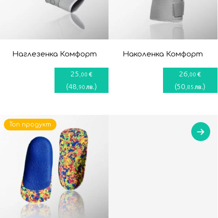
Наглезенка Комфорт
Наколенка Комфорт
25
26
€
€
,00
,00
(
48
)
(
50
)
лв.
лв.
,90
,85
Топ продукт