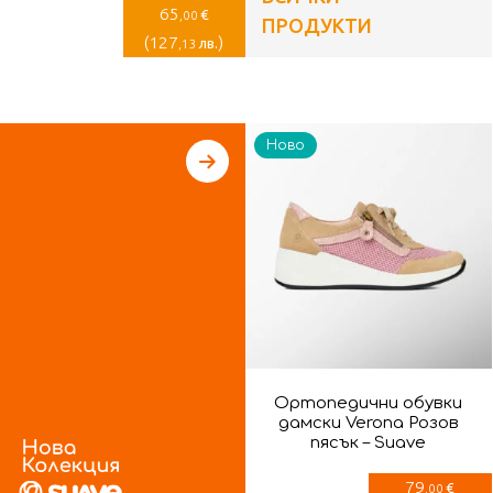
65
€
,00
ПРОДУКТИ
(
127
)
лв.
,13
Ново
Ортопедични обувки
дамски Verona Розов
пясък – Suave
79
€
,00