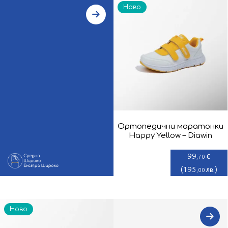
Ново
Ортопедични маратонки
Happy Yellow – Diawin
99
€
,70
(
195
)
лв.
,00
Ново