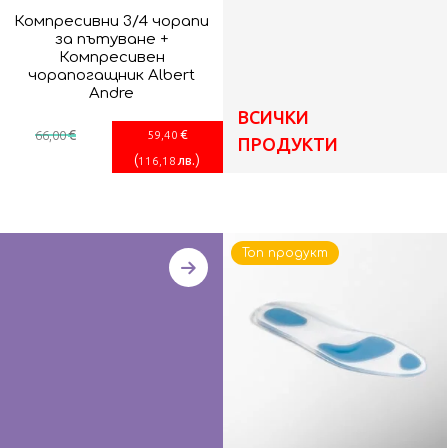
Компресивни 3/4 чорапи
за пътуване +
Компресивен
чорапогащник Albert
Andre
ВСИЧКИ
€
€
66
,00
59
,40
ПРОДУКТИ
(
)
лв.
116
,18
Топ продукт