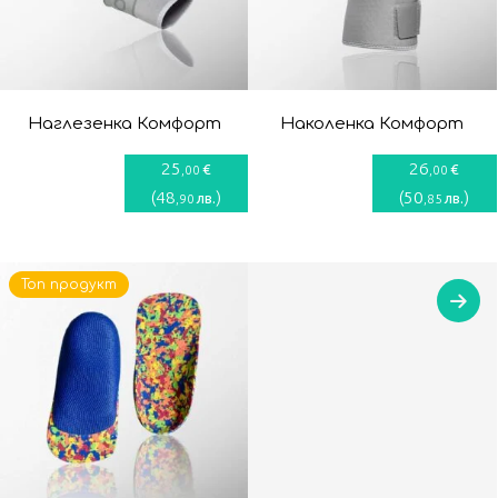
Наглезенка Комфорт
Наколенка Комфорт
25
26
€
€
,00
,00
(
48
)
(
50
)
лв.
лв.
,90
,85
Топ продукт