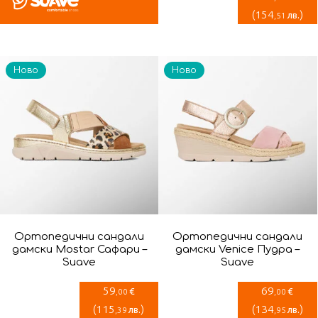
(
154
)
лв.
,51
Ново
Ново
Ортопедични сандали
Ортопедични сандали
дамски Mostar Сафари –
дамски Venice Пудра –
Suave
Suave
59
69
€
€
,00
,00
(
115
)
(
134
)
лв.
лв.
,39
,95