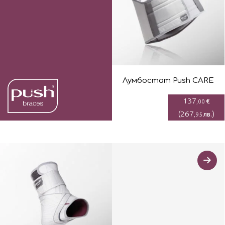
Лумбостaт Push CARE
137
€
,00
(
267
)
лв.
,95