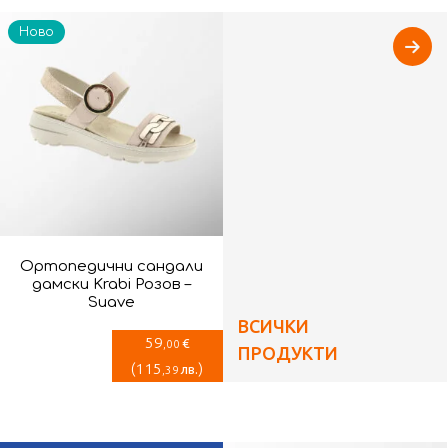
Ново
Ортопедични сандали
дамски Krabi Розов –
Suave
ВСИЧКИ
59
€
,00
ПРОДУКТИ
(
115
)
лв.
,39