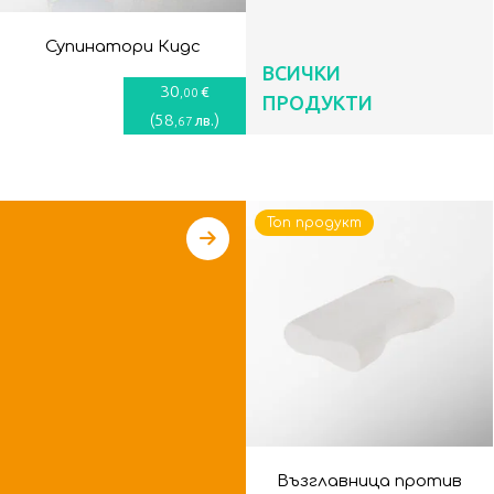
Супинатори Кидс
ВСИЧКИ
30
€
,00
ПРОДУКТИ
(
58
)
лв.
,67
Топ продукт
Възглавница против