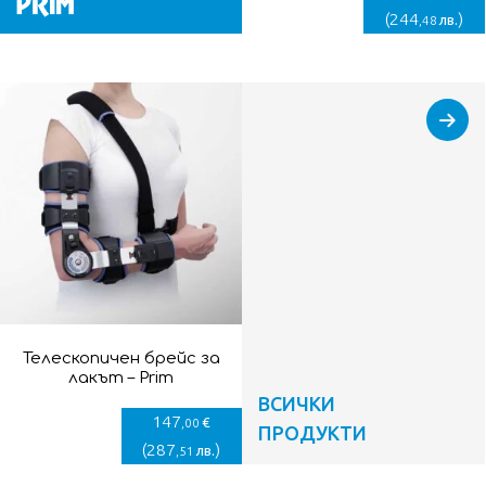
(
244
)
лв.
,48
Телескопичен брейс за
лакът – Prim
ВСИЧКИ
147
€
,00
ПРОДУКТИ
(
287
)
лв.
,51