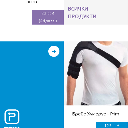
зона
ВСИЧКИ
23
€
,00
ПРОДУКТИ
(
44
)
лв.
,98
Брейс Хумерус – Prim
125
€
,00