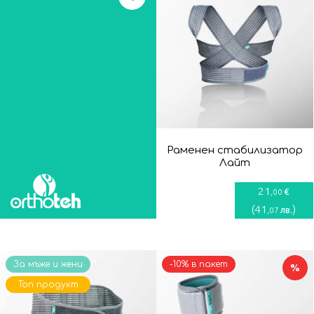
Раменен стабилизатор
Лайт
21
€
,00
(
41
)
лв.
,07
За мъже и жени
-10% в пакет
%
Топ продукт