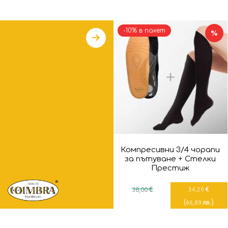
-10% в пакет
%
Компресивни 3/4 чорапи
за пътуване + Стелки
Престиж
€
€
38
,00
34
,20
(
)
лв.
66
,89