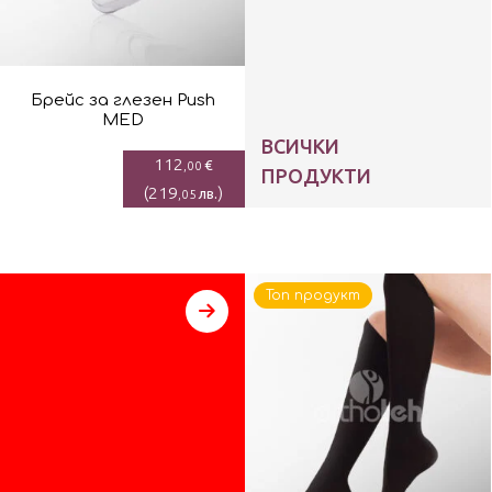
Брейс за глезен Push
MED
ВСИЧКИ
112
€
,00
ПРОДУКТИ
(
219
)
лв.
,05
Топ продукт