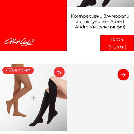
Компресивни 3/4 чорапи
за пътуване – Albert
Andrè Унисекс (чифт)
16
€
,00
(
31
)
лв.
,29
-10% в пакет
%