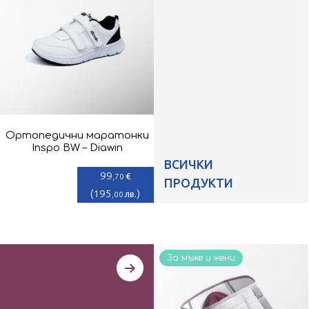
Ортопедични маратонки
Inspo BW – Diawin
ВСИЧКИ
99
€
,70
ПРОДУКТИ
(
195
)
лв.
,00
За мъже и жени