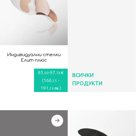
Индивидуални стелки
Елит плюс
85
-
97
€
,00
,78
ВСИЧКИ
(
166
-
,25
ПРОДУКТИ
191
)
лв.
,24