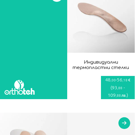
Индивидуални
термопластни стелки
48
-
56
€
,00
,18
(
93
-
,88
109
)
лв.
,88