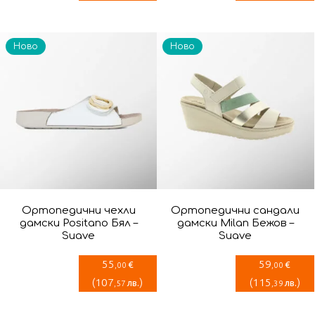
Ново
Ново
Ортопедични чехли
Ортопедични сандали
дамски Positano Бял –
дамски Milan Бежов –
Suave
Suave
55
59
€
€
,00
,00
(
107
)
(
115
)
лв.
лв.
,57
,39