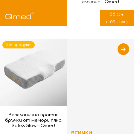
хъркане – Qmed
56
€
,00
(
109
)
лв.
,53
Топ продукт
Възглавница против
бръчки от мемори пяна
Safe&Glow – Qmed
ВСИЧКИ