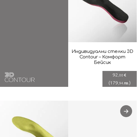
Индивидуални стелки 3D
Contour – Комфорт
Бейсик
92
€
,00
(
179
)
лв.
,94