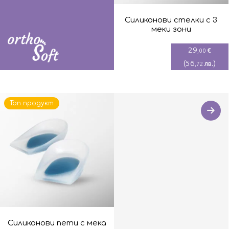
Силиконови стелки с 3
меки зони
29
€
,00
(
56
)
лв.
,72
Топ продукт
Силиконови пети с мека