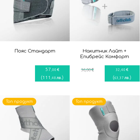
Пояс Стандарт
Накитник Лайт +
Епибрейс Комфорт
57
€
€
€
,00
36
,00
32
,40
(
111
)
(
)
лв.
лв.
,48
63
,37
Топ продукт
Топ продукт