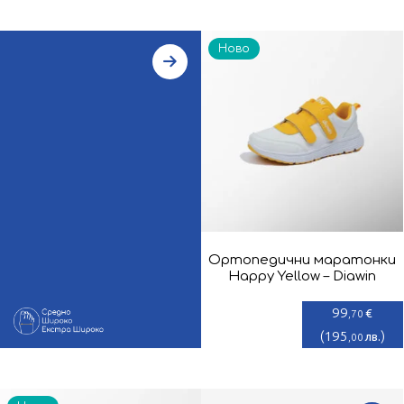
Ново
Ортопедични маратонки
Happy Yellow – Diawin
99
€
,70
(
195
)
лв.
,00