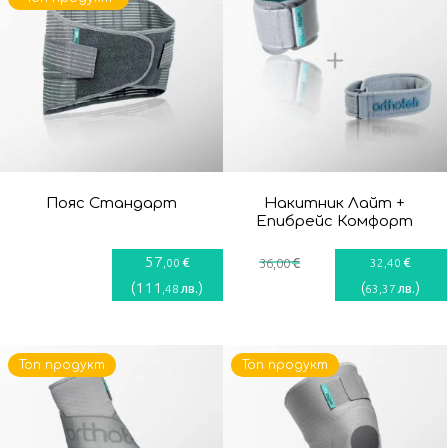
Пояс Стандарт
Накитник Лайт +
Епибрейс Комфорт
57
€
€
€
,00
36
,00
32
,40
(
111
)
(
)
лв.
лв.
,48
63
,37
Топ продукт
Топ продукт