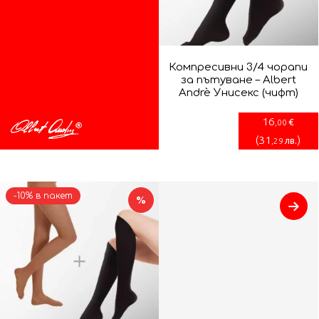
Компресивни 3/4 чорапи
за пътуване – Albert
Andrè Унисекс (чифт)
16
€
,00
(
31
)
лв.
,29
-10% в пакет
%