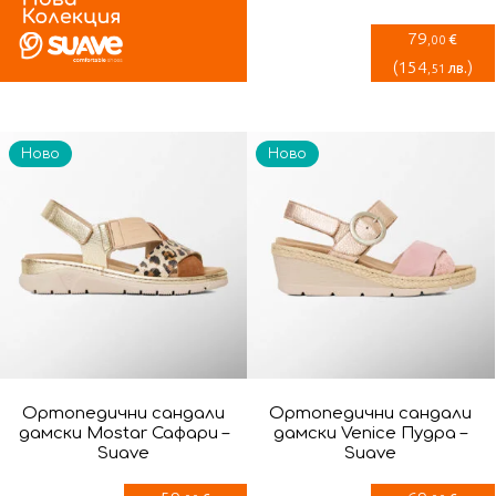
79
€
,00
(
154
)
лв.
,51
Ново
Ново
Ортопедични сандали
Ортопедични сандали
дамски Mostar Сафари –
дамски Venice Пудра –
Suave
Suave