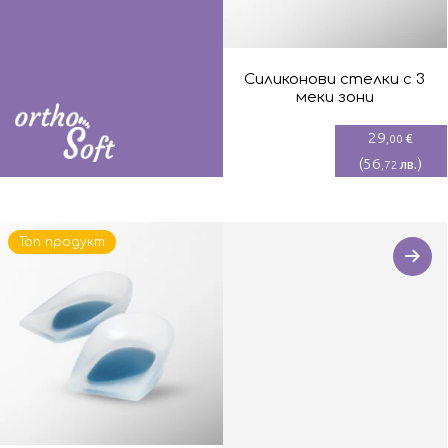
Силиконови стелки с 3
меки зони
29
€
,00
(
56
)
лв.
,72
Топ продукт