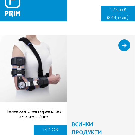
125
€
,00
(
244
)
лв.
,48
Телескопичен брейс за
лакът – Prim
ВСИЧКИ
147
€
,00
ПРОДУКТИ