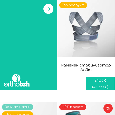
Топ продукт
Раменен стабилизатор
Лайт
21
€
,00
(
41
)
лв.
,07
За мъже и жени
-10% в пакет
%
Топ продукт