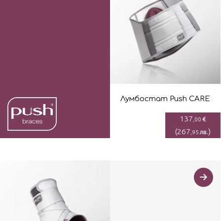
Лумбостaт Push CARE
137
€
,00
(
267
)
лв.
,95