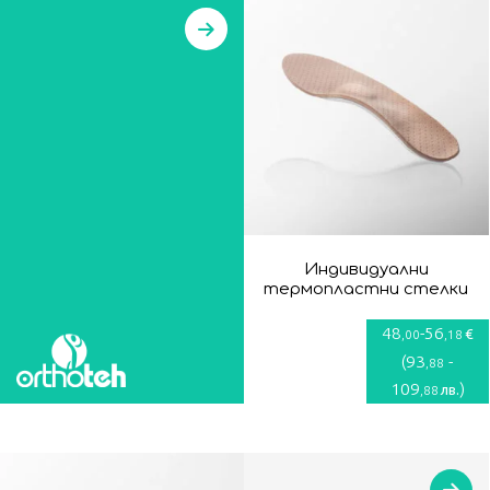
Индивидуални
термопластни стелки
48
-
56
€
,00
,18
(
93
-
,88
109
)
лв.
,88