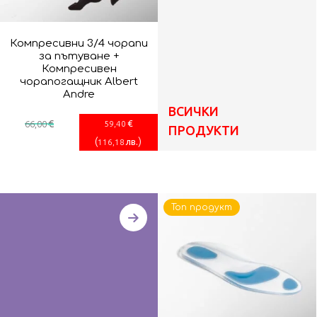
Компресивни 3/4 чорапи
за пътуване +
Компресивен
чорапогащник Albert
Andre
ВСИЧКИ
€
€
66
,00
59
,40
ПРОДУКТИ
(
)
лв.
116
,18
Топ продукт