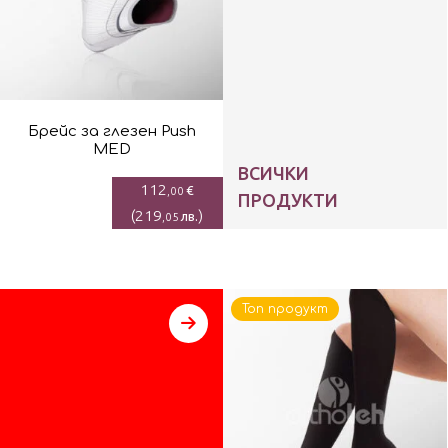
Брейс за глезен Push
MED
ВСИЧКИ
112
€
,00
ПРОДУКТИ
(
219
)
лв.
,05
Топ продукт