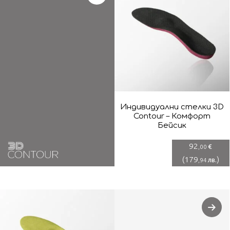
Индивидуални стелки 3D
Contour – Комфорт
Бейсик
92
€
,00
(
179
)
лв.
,94