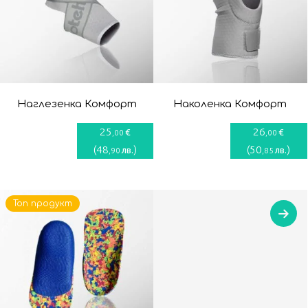
Наглезенка Комфорт
Наколенка Комфорт
25
26
€
€
,00
,00
(
48
)
(
50
)
лв.
лв.
,90
,85
Топ продукт