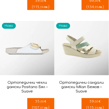
59
69
€
€
,00
,00
(
115
)
(
134
)
лв.
лв.
,39
,95
Ново
Ново
Ортопедични чехли
Ортопедични сандали
дамски Positano Бял –
дамски Milan Бежов –
Suave
Suave
55
59
€
€
,00
,00
(
107
)
(
115
)
лв.
лв.
,57
,39