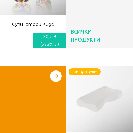
Супинатори Кидс
ВСИЧКИ
30
€
,00
ПРОДУКТИ
(
58
)
лв.
,67
Топ продукт