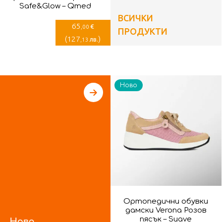
Safe&Glow – Qmed
ВСИЧКИ
65
€
,00
ПРОДУКТИ
(
127
)
лв.
,13
Ново
Ортопедични обувки
дамски Verona Розов
пясък – Suave