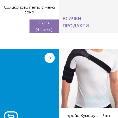
Силиконови пети с мека
зона
ВСИЧКИ
23
€
,00
ПРОДУКТИ
(
44
)
лв.
,98
Брейс Хумерус – Prim