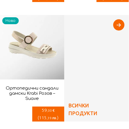
Ново
Ортопедични сандали
дамски Krabi Розов –
Suave
ВСИЧКИ
59
€
,00
ПРОДУКТИ
(
115
)
лв.
,39