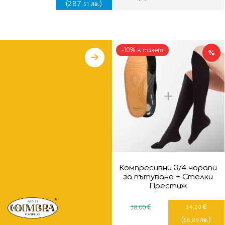
(
287
)
лв.
,51
-10% в пакет
%
Компресивни 3/4 чорапи
за пътуване + Стелки
Престиж
€
€
38
,00
34
,20
(
)
лв.
66
,89