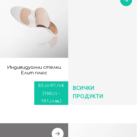
Индивидуални стелки
Елит плюс
85
-
97
€
,00
,78
ВСИЧКИ
(
166
-
,25
ПРОДУКТИ
191
)
лв.
,24