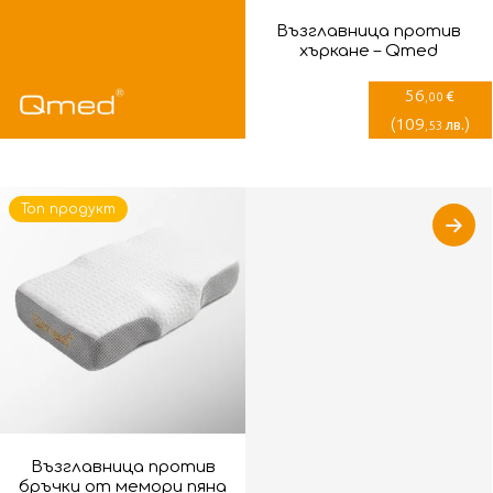
Възглавница против
хъркане – Qmed
56
€
,00
(
109
)
лв.
,53
Топ продукт
Възглавница против
бръчки от мемори пяна