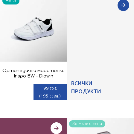
Ново
Ортопедични маратонки
Inspo BW – Diawin
ВСИЧКИ
99
€
,70
ПРОДУКТИ
(
195
)
лв.
,00
За мъже и жени