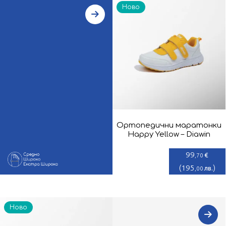
Ново
Ортопедични маратонки
Happy Yellow – Diawin
99
€
,70
(
195
)
лв.
,00
Ново