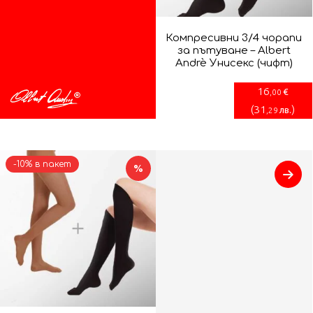
Компресивни 3/4 чорапи
за пътуване – Albert
Andrè Унисекс (чифт)
16
€
,00
(
31
)
лв.
,29
-10% в пакет
%