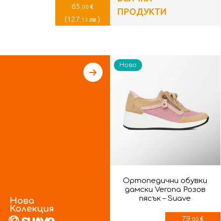
65
€
,00
ПРОДУКТИ
(
127
)
лв.
,13
Ново
Ортопедични обувки
дамски Verona Розов
пясък – Suave
79
€
,00