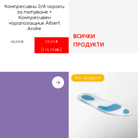
Компресивни 3/4 чорапи
за пътуване +
Компресивен
чорапогащник Albert
Andre
ВСИЧКИ
€
€
66
,00
59
,40
ПРОДУКТИ
(
)
лв.
116
,18
Топ продукт