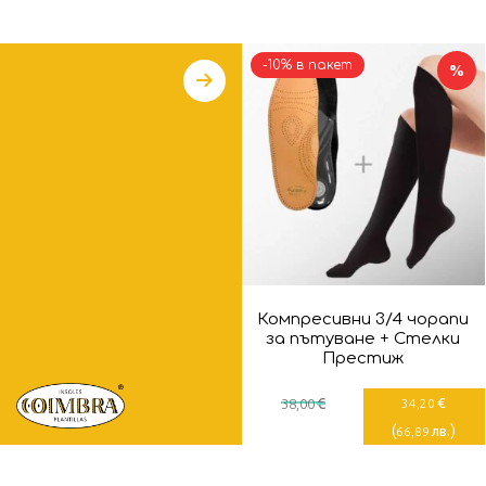
-10% в пакет
%
Компресивни 3/4 чорапи
за пътуване + Стелки
Престиж
€
€
38
,00
34
,20
(
)
лв.
66
,89