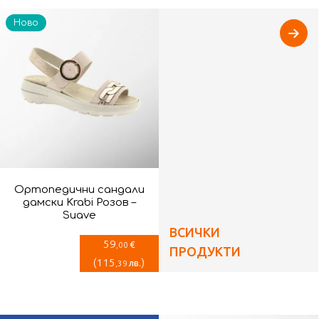
Ново
Ортопедични сандали
дамски Krabi Розов –
Suave
ВСИЧКИ
59
€
,00
ПРОДУКТИ
(
115
)
лв.
,39