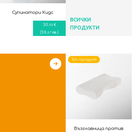
Супинатори Кидс
ВСИЧКИ
30
€
,00
ПРОДУКТИ
(
58
)
лв.
,67
Топ продукт
Възглавница против