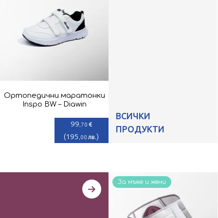
Ортопедични маратонки
Inspo BW – Diawin
ВСИЧКИ
99
€
,70
ПРОДУКТИ
(
195
)
лв.
,00
За мъже и жени