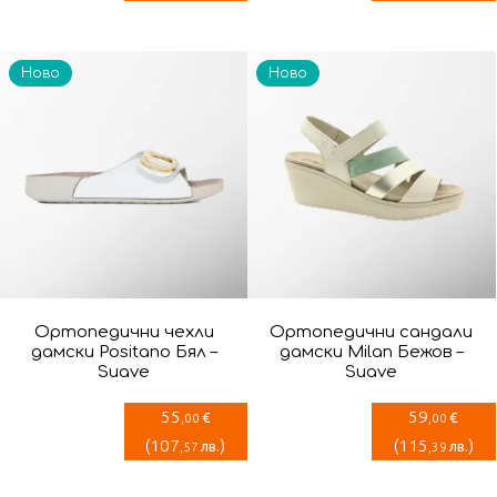
Ново
Ново
Ортопедични чехли
Ортопедични сандали
дамски Positano Бял –
дамски Milan Бежов –
Suave
Suave
55
59
€
€
,00
,00
(
107
)
(
115
)
лв.
лв.
,57
,39