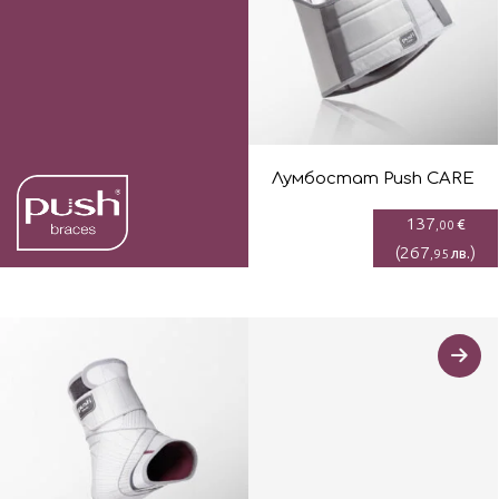
Лумбостaт Push CARE
137
€
,00
(
267
)
лв.
,95