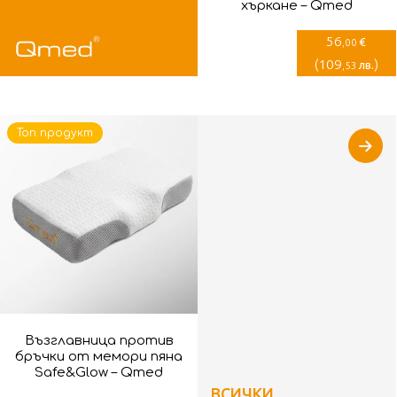
хъркане – Qmed
56
€
,00
(
109
)
лв.
,53
Топ продукт
Възглавница против
бръчки от мемори пяна
Safe&Glow – Qmed
ВСИЧКИ