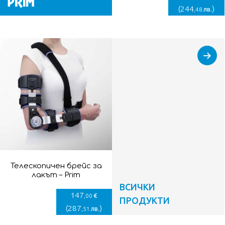
(
244
)
лв.
,48
Телескопичен брейс за
лакът – Prim
ВСИЧКИ
147
€
,00
ПРОДУКТИ
(
287
)
лв.
,51