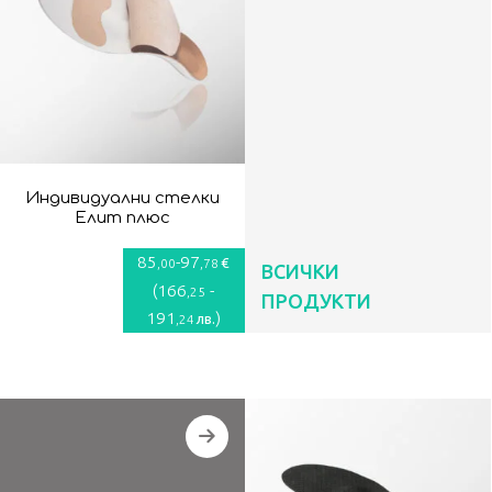
Индивидуални стелки
Елит плюс
85
-
97
€
,00
,78
ВСИЧКИ
(
166
-
,25
ПРОДУКТИ
191
)
лв.
,24