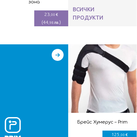
зона
ВСИЧКИ
23
€
,00
ПРОДУКТИ
(
44
)
лв.
,98
Брейс Хумерус – Prim
125
€
,00