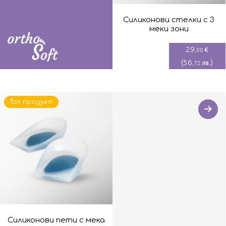
Силиконови стелки с 3
меки зони
29
€
,00
(
56
)
лв.
,72
Топ продукт
Силиконови пети с мека