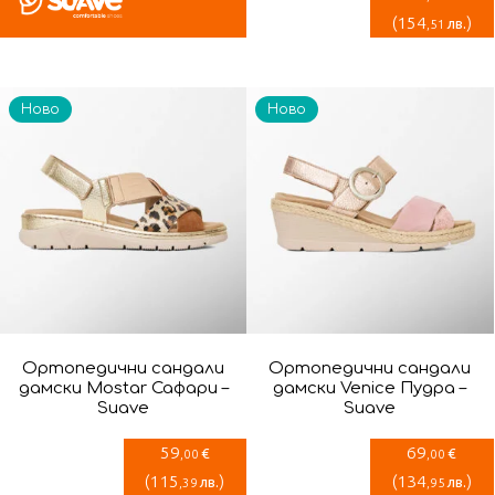
(
154
)
лв.
,51
Ново
Ново
Ортопедични сандали
Ортопедични сандали
дамски Mostar Сафари –
дамски Venice Пудра –
Suave
Suave
59
69
€
€
,00
,00
(
115
)
(
134
)
лв.
лв.
,39
,95