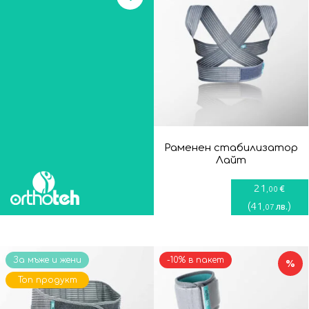
Раменен стабилизатор
Лайт
21
€
,00
(
41
)
лв.
,07
За мъже и жени
-10% в пакет
%
Топ продукт