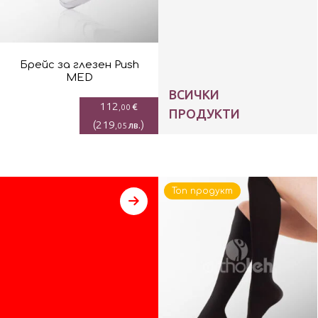
Брейс за глезен Push
MED
ВСИЧКИ
112
€
,00
ПРОДУКТИ
(
219
)
лв.
,05
Топ продукт