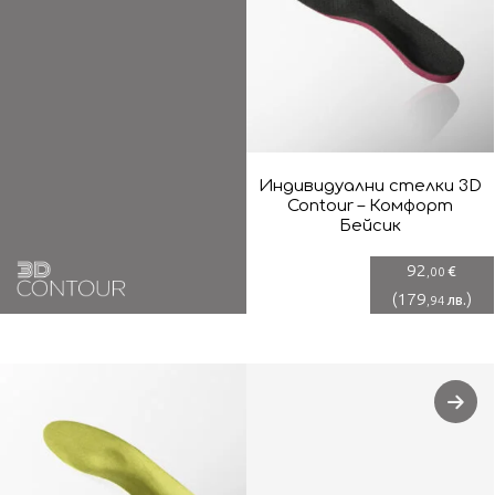
Индивидуални стелки 3D
Contour – Комфорт
Бейсик
92
€
,00
(
179
)
лв.
,94