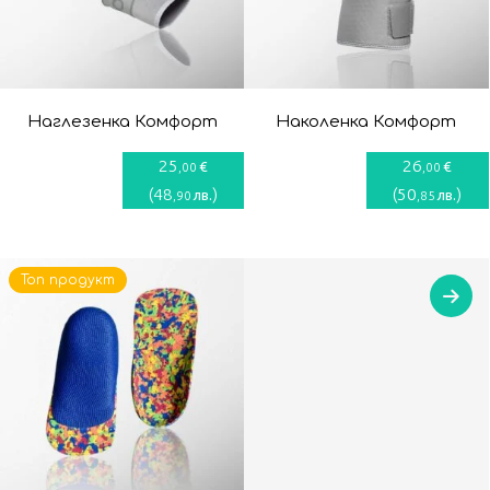
Наглезенка Комфорт
Наколенка Комфорт
25
26
€
€
,00
,00
(
48
)
(
50
)
лв.
лв.
,90
,85
Топ продукт