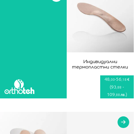
Индивидуални
термопластни стелки
48
-
56
€
,00
,18
(
93
-
,88
109
)
лв.
,88