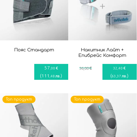
Пояс Стандарт
Накитник Лайт +
Епибрейс Комфорт
57
€
€
€
,00
36
,00
32
,40
(
111
)
(
)
лв.
лв.
,48
63
,37
Топ продукт
Топ продукт