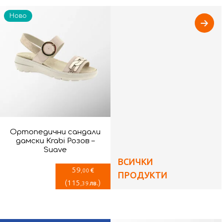
Ново
Ортопедични сандали
дамски Krabi Розов –
Suave
ВСИЧКИ
59
€
,00
ПРОДУКТИ
(
115
)
лв.
,39