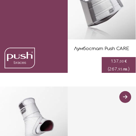
Лумбостaт Push CARE
137
€
,00
(
267
)
лв.
,95