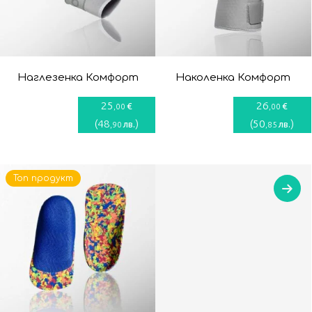
Наглезенка Комфорт
Наколенка Комфорт
25
26
€
€
,00
,00
(
48
)
(
50
)
лв.
лв.
,90
,85
Топ продукт