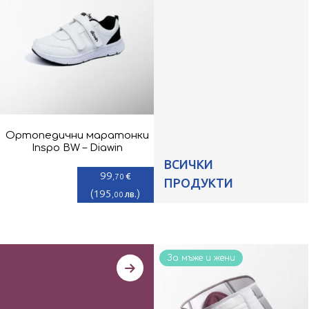
Ортопедични маратонки
Inspo BW – Diawin
ВСИЧКИ
99
€
,70
ПРОДУКТИ
(
195
)
лв.
,00
За мъже и жени