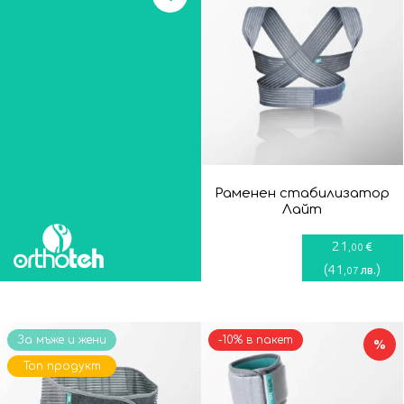
Раменен стабилизатор
Лайт
21
€
,00
(
41
)
лв.
,07
За мъже и жени
-10% в пакет
%
Топ продукт