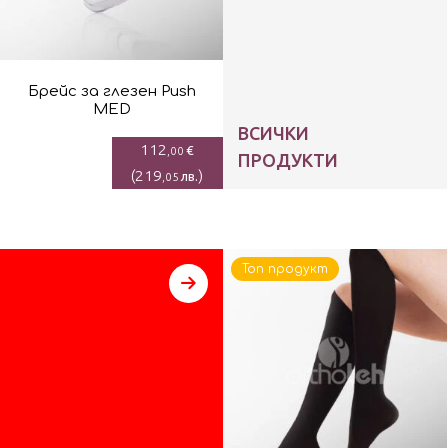
Брейс за глезен Push
MED
ВСИЧКИ
112
€
,00
ПРОДУКТИ
(
219
)
лв.
,05
Топ продукт