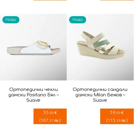
Ново
Ново
Ортопедични чехли
Ортопедични сандали
дамски Positano Бял –
дамски Milan Бежов –
Suave
Suave
55
59
€
€
,00
,00
(
107
)
(
115
)
лв.
лв.
,57
,39