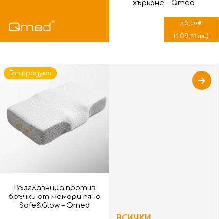
хъркане – Qmed
56
€
,00
(
109
)
лв.
,53
Топ продукт
Възглавница против
бръчки от мемори пяна
Safe&Glow – Qmed
ВСИЧКИ