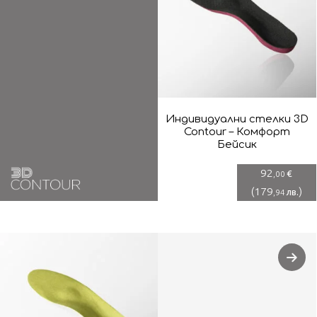
Индивидуални стелки 3D
Contour – Комфорт
Бейсик
92
€
,00
(
179
)
лв.
,94