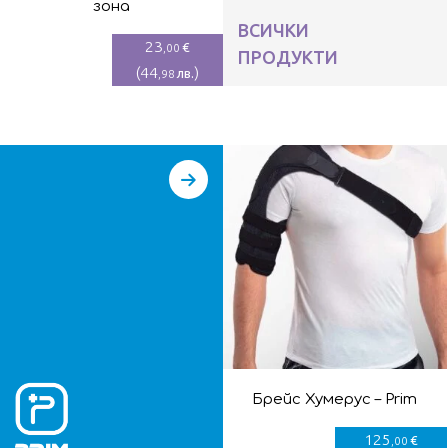
зона
ВСИЧКИ
23
€
,00
ПРОДУКТИ
(
44
)
лв.
,98
Брейс Хумерус – Prim
125
€
,00