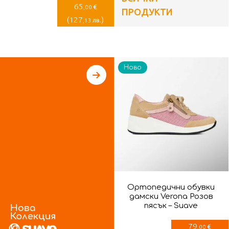
65
€
,00
ПРОДУКТИ
(
127
)
лв.
,13
Ново
Ортопедични обувки
дамски Verona Розов
пясък – Suave
79
€
,00