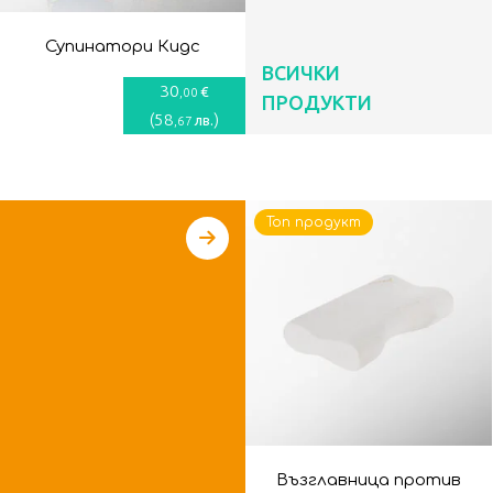
Супинатори Кидс
ВСИЧКИ
30
€
,00
ПРОДУКТИ
(
58
)
лв.
,67
Топ продукт
Възглавница против