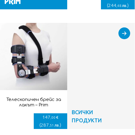
(
244
)
лв.
,48
Телескопичен брейс за
лакът – Prim
ВСИЧКИ
147
€
,00
ПРОДУКТИ
(
287
)
лв.
,51