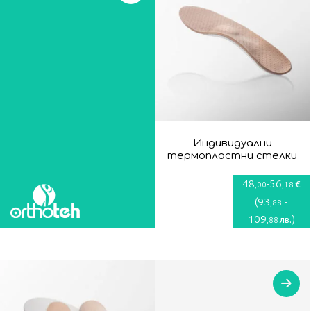
Индивидуални
термопластни стелки
48
-
56
€
,00
,18
(
93
-
,88
109
)
лв.
,88