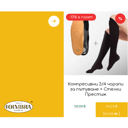
-10% в пакет
%
Компресивни 3/4 чорапи
за пътуване + Стелки
Престиж
€
€
38
,00
34
,20
(
)
лв.
66
,89