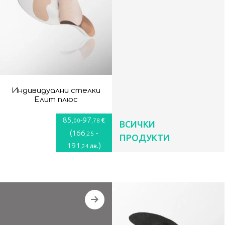
Индивидуални стелки
Елит плюс
85
-
97
€
,00
,78
ВСИЧКИ
(
166
-
,25
ПРОДУКТИ
191
)
лв.
,24