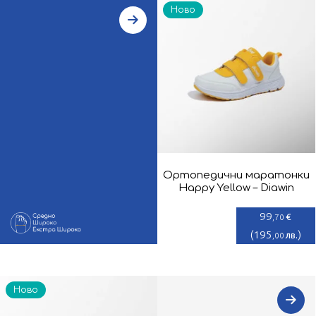
Ново
Ортопедични маратонки
Happy Yellow – Diawin
99
€
,70
(
195
)
лв.
,00
Ново