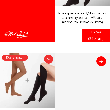
Компресивни 3/4 чорапи
за пътуване – Albert
Andrè Унисекс (чифт)
16
€
,00
(
31
)
лв.
,29
-10% в пакет
%