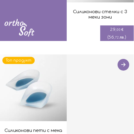
Силиконови стелки с 3
меки зони
29
€
,00
(
56
)
лв.
,72
Топ продукт
Силиконови пети с мека