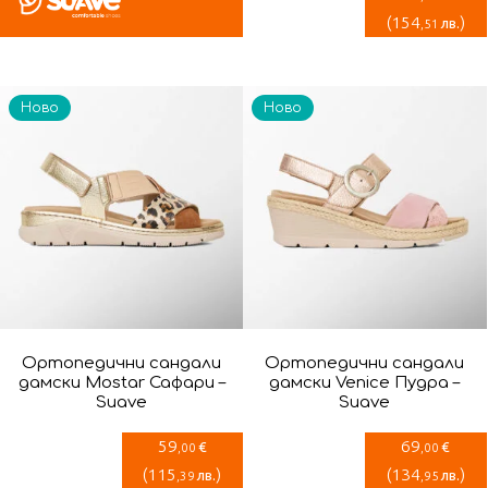
(
154
)
лв.
,51
Ново
Ново
Ортопедични сандали
Ортопедични сандали
дамски Mostar Сафари –
дамски Venice Пудра –
Suave
Suave
59
69
€
€
,00
,00
(
115
)
(
134
)
лв.
лв.
,39
,95