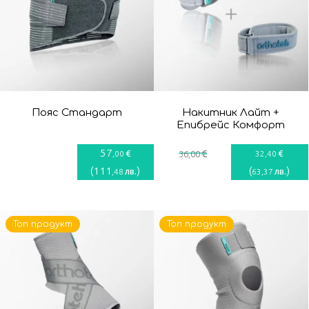
Пояс Стандарт
Накитник Лайт +
Епибрейс Комфорт
57
€
€
€
,00
36
,00
32
,40
(
111
)
(
)
лв.
лв.
,48
63
,37
Топ продукт
Топ продукт