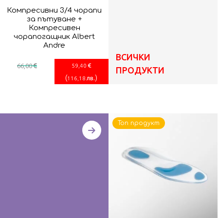
Компресивни 3/4 чорапи
за пътуване +
Компресивен
чорапогащник Albert
Andre
ВСИЧКИ
€
€
66
,00
59
,40
ПРОДУКТИ
(
)
лв.
116
,18
Топ продукт