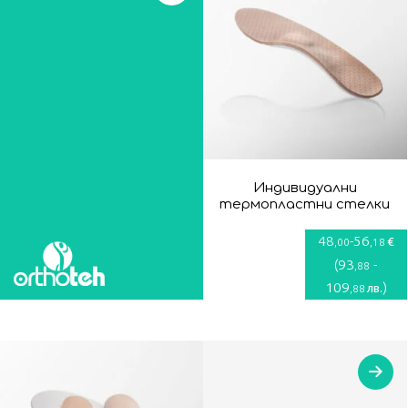
Индивидуални
термопластни стелки
48
-
56
€
,00
,18
(
93
-
,88
109
)
лв.
,88