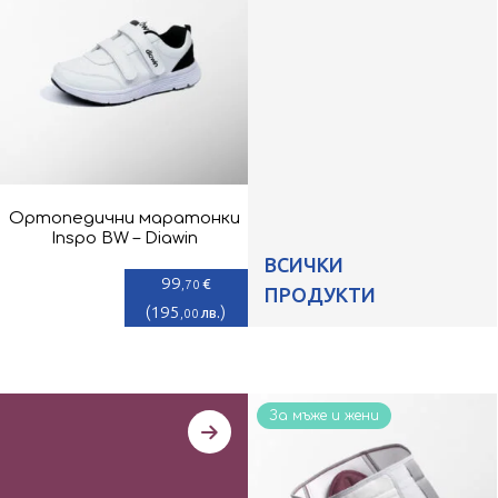
Ортопедични маратонки
Inspo BW – Diawin
ВСИЧКИ
99
€
,70
ПРОДУКТИ
(
195
)
лв.
,00
За мъже и жени