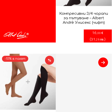
Компресивни 3/4 чорапи
за пътуване – Albert
Andrè Унисекс (чифт)
16
€
,00
(
31
)
лв.
,29
-10% в пакет
%