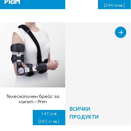
(
244
)
лв.
,48
Телескопичен брейс за
лакът – Prim
ВСИЧКИ
147
€
,00
ПРОДУКТИ
(
287
)
лв.
,51