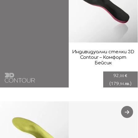
Индивидуални стелки 3D
Contour – Комфорт
Бейсик
92
€
,00
(
179
)
лв.
,94