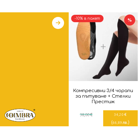
-10% в пакет
%
Компресивни 3/4 чорапи
за пътуване + Стелки
Престиж
€
€
38
,00
34
,20
(
)
лв.
66
,89