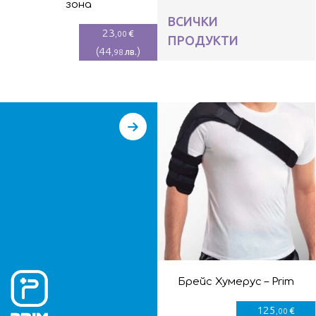
зона
ВСИЧКИ
23
€
,00
ПРОДУКТИ
(
44
)
лв.
,98
Брейс Хумерус – Prim
125
€
,00