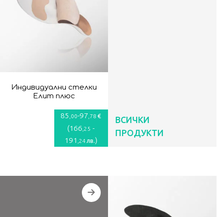
Индивидуални стелки
Елит плюс
85
-
97
€
,00
,78
ВСИЧКИ
(
166
-
,25
ПРОДУКТИ
191
)
лв.
,24