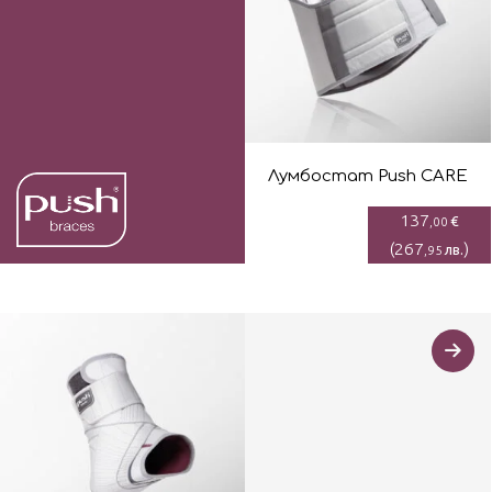
Лумбостaт Push CARE
137
€
,00
(
267
)
лв.
,95