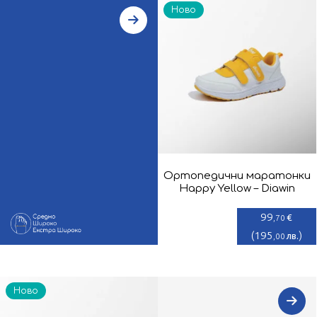
Ново
Ортопедични маратонки
Happy Yellow – Diawin
99
€
,70
(
195
)
лв.
,00
Ново