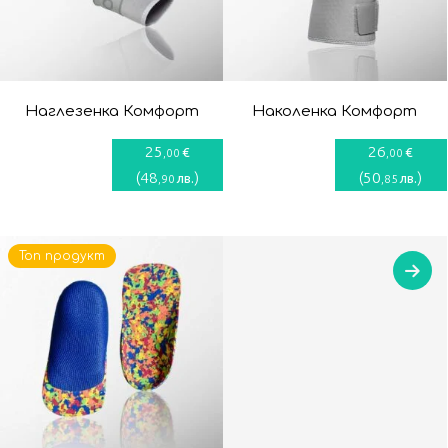
Наглезенка Комфорт
Наколенка Комфорт
25
26
€
€
,00
,00
(
48
)
(
50
)
лв.
лв.
,90
,85
Топ продукт