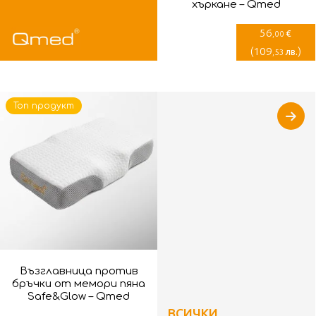
хъркане – Qmed
56
€
,00
(
109
)
лв.
,53
Топ продукт
Възглавница против
бръчки от мемори пяна
Safe&Glow – Qmed
ВСИЧКИ