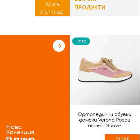
65
€
,00
ПРОДУКТИ
(
127
)
лв.
,13
Ново
Ортопедични обувки
дамски Verona Розов
пясък – Suave
79
€
,00