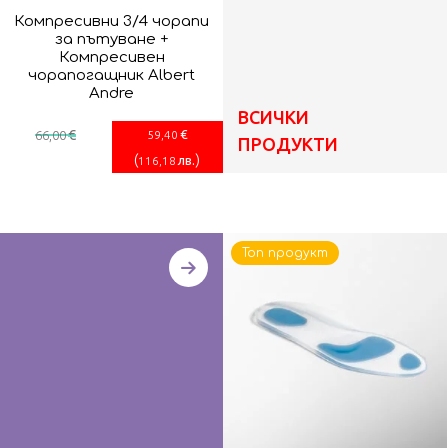
Компресивни 3/4 чорапи
за пътуване +
Компресивен
чорапогащник Albert
Andre
ВСИЧКИ
€
€
66
,00
59
,40
ПРОДУКТИ
(
)
лв.
116
,18
Топ продукт