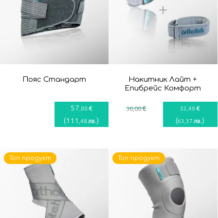
Пояс Стандарт
Накитник Лайт +
Епибрейс Комфорт
57
€
€
€
,00
36
,00
32
,40
(
111
)
(
)
лв.
лв.
,48
63
,37
Топ продукт
Топ продукт