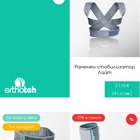
Раменен стабилизатор
Лайт
21
€
,00
(
41
)
лв.
,07
За мъже и жени
-10% в пакет
%
Топ продукт