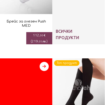
Брейс за глезен Push
MED
ВСИЧКИ
112
€
,00
ПРОДУКТИ
(
219
)
лв.
,05
Топ продукт