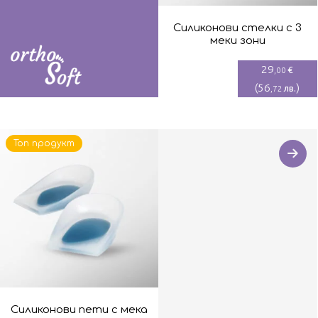
Силиконови стелки с 3
меки зони
29
€
,00
(
56
)
лв.
,72
Топ продукт
Силиконови пети с мека