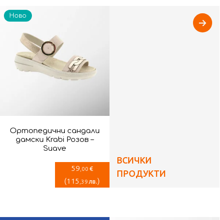
Ново
Ортопедични сандали
дамски Krabi Розов –
Suave
ВСИЧКИ
59
€
,00
ПРОДУКТИ
(
115
)
лв.
,39