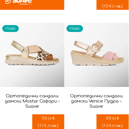
(
154
)
лв.
,51
Ново
Ново
Ортопедични сандали
Ортопедични сандали
дамски Mostar Сафари –
дамски Venice Пудра –
Suave
Suave
59
69
€
€
,00
,00
(
115
)
(
134
)
лв.
лв.
,39
,95