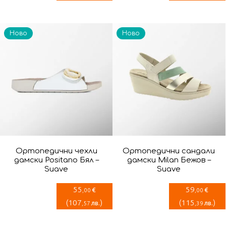
Ново
Ново
Ортопедични чехли
Ортопедични сандали
дамски Positano Бял –
дамски Milan Бежов –
Suave
Suave
55
59
€
€
,00
,00
(
107
)
(
115
)
лв.
лв.
,57
,39