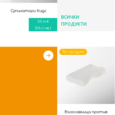
Супинатори Кидс
ВСИЧКИ
30
€
,00
ПРОДУКТИ
(
58
)
лв.
,67
Топ продукт
Възглавница против