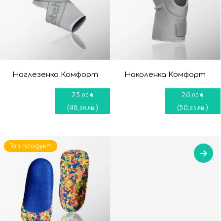
Наглезенка Комфорт
Наколенка Комфорт
25
26
€
€
,00
,00
(
48
)
(
50
)
лв.
лв.
,90
,85
Топ продукт