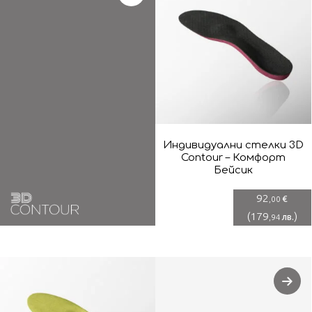
Индивидуални стелки 3D
Contour – Комфорт
Бейсик
92
€
,00
(
179
)
лв.
,94