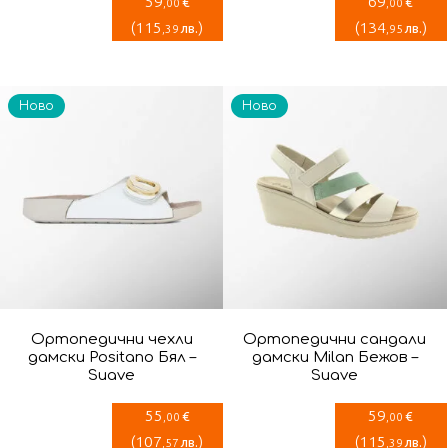
59
69
€
€
,00
,00
(
115
)
(
134
)
лв.
лв.
,39
,95
Ново
Ново
Ортопедични чехли
Ортопедични сандали
дамски Positano Бял –
дамски Milan Бежов –
Suave
Suave
55
59
€
€
,00
,00
(
107
)
(
115
)
лв.
лв.
,57
,39