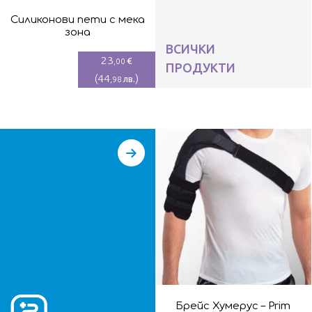
Силиконови пети с мека
зона
ВСИЧКИ
23
€
,00
ПРОДУКТИ
(
44
)
лв.
,98
Брейс Хумерус – Prim