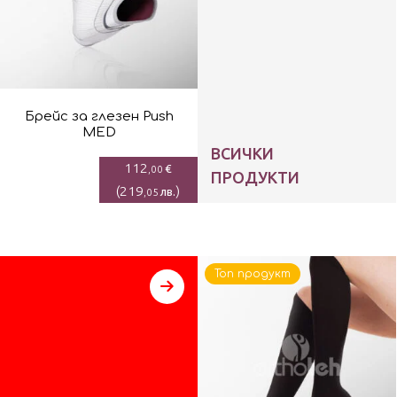
Брейс за глезен Push
MED
ВСИЧКИ
112
€
,00
ПРОДУКТИ
(
219
)
лв.
,05
Топ продукт