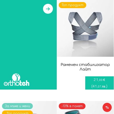
Топ продукт
Раменен стабилизатор
Лайт
21
€
,00
(
41
)
лв.
,07
За мъже и жени
-10% в пакет
%
Топ продукт