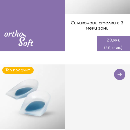
Силиконови стелки с 3
меки зони
29
€
,00
(
56
)
лв.
,72
Топ продукт