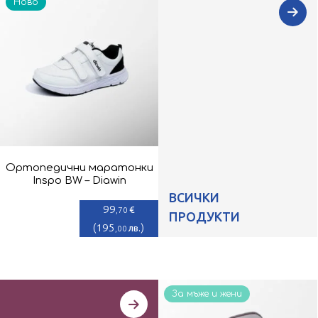
Ново
Ортопедични маратонки
Inspo BW – Diawin
ВСИЧКИ
99
€
,70
ПРОДУКТИ
(
195
)
лв.
,00
За мъже и жени