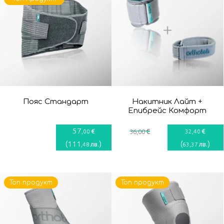
Пояс Стандарт
Накитник Лайт +
Епибрейс Комфорт
57
€
€
€
,00
36
,00
32
,40
(
111
)
(
)
лв.
лв.
,48
63
,37
Топ продукт
Топ продукт