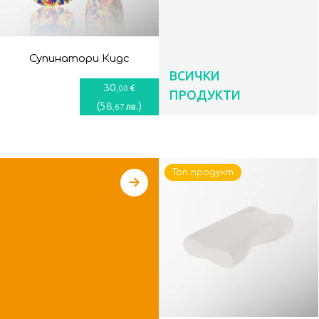
Супинатори Кидс
ВСИЧКИ
30
€
,00
ПРОДУКТИ
(
58
)
лв.
,67
Топ продукт