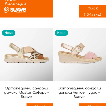
79
€
,00
(
154
)
лв.
,51
Ново
Ново
Ортопедични сандали
Ортопедични сандали
дамски Mostar Сафари –
дамски Venice Пудра –
Suave
Suave