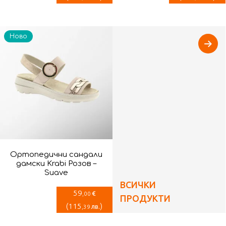
Ново
Ортопедични сандали
дамски Krabi Розов –
Suave
ВСИЧКИ
59
€
,00
ПРОДУКТИ
(
115
)
лв.
,39