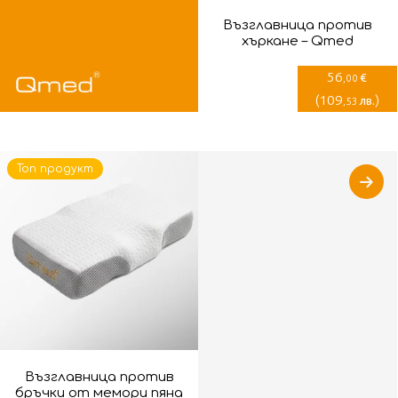
Възглавница против
хъркане – Qmed
56
€
,00
(
109
)
лв.
,53
Топ продукт
Възглавница против
бръчки от мемори пяна