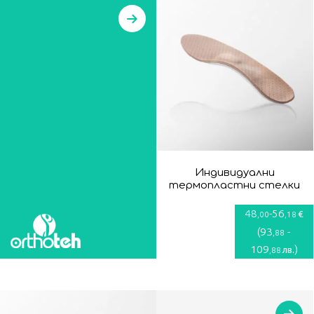
Индивидуални
термопластни стелки
48
-
56
€
,00
,18
(
93
-
,88
109
)
лв.
,88