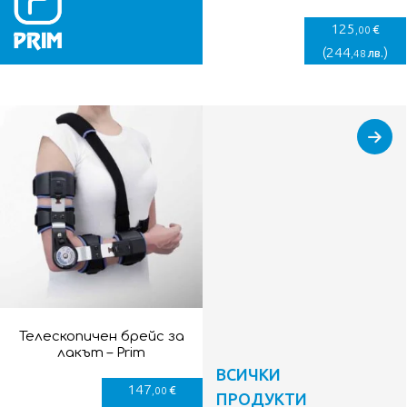
125
€
,00
(
244
)
лв.
,48
Телескопичен брейс за
лакът – Prim
ВСИЧКИ
147
€
,00
ПРОДУКТИ