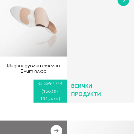
Индивидуални стелки
Елит плюс
85
-
97
€
,00
,78
ВСИЧКИ
(
166
-
,25
ПРОДУКТИ
191
)
лв.
,24