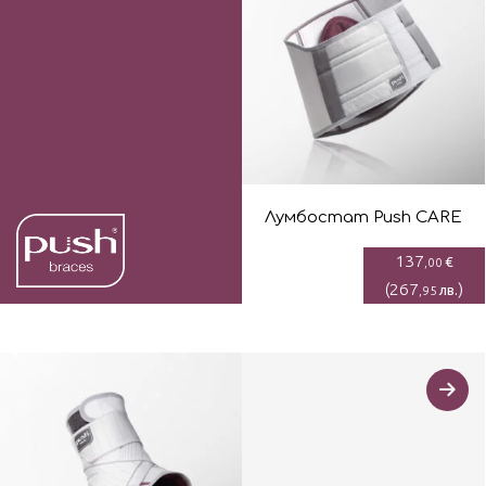
Лумбостaт Push CARE
137
€
,00
(
267
)
лв.
,95