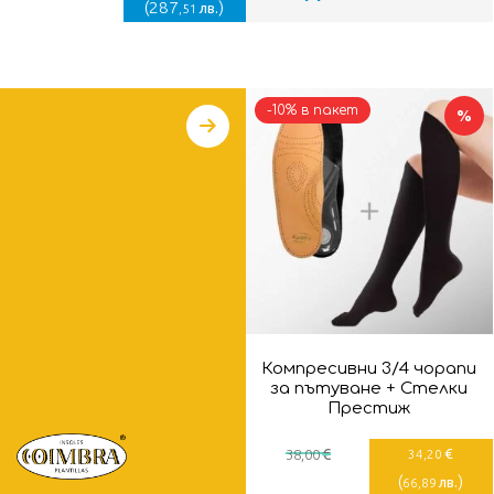
(
287
)
лв.
,51
-10% в пакет
%
Компресивни 3/4 чорапи
за пътуване + Стелки
Престиж
€
€
38
,00
34
,20
(
)
лв.
66
,89