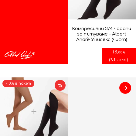
Компресивни 3/4 чорапи
за пътуване – Albert
Andrè Унисекс (чифт)
16
€
,00
(
31
)
лв.
,29
-10% в пакет
%