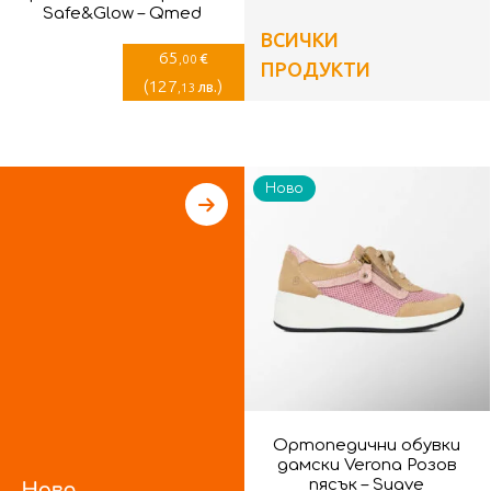
Safe&Glow – Qmed
ВСИЧКИ
65
€
,00
ПРОДУКТИ
(
127
)
лв.
,13
Ново
Ортопедични обувки
дамски Verona Розов
пясък – Suave