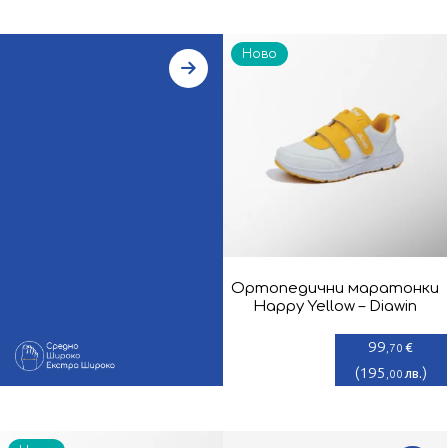
Ново
Ортопедични маратонки
Happy Yellow – Diawin
99
€
,70
(
195
)
лв.
,00