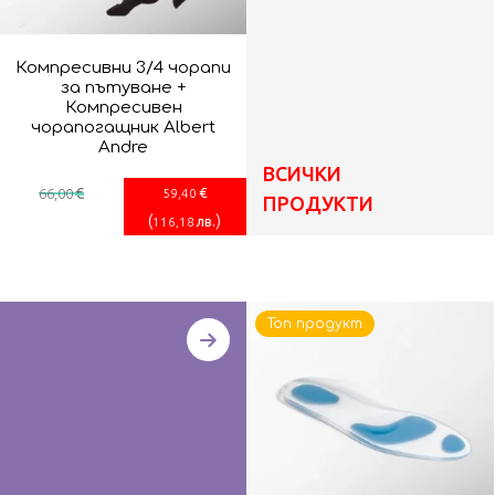
Компресивни 3/4 чорапи
за пътуване +
Компресивен
чорапогащник Albert
Andre
ВСИЧКИ
€
€
66
,00
59
,40
ПРОДУКТИ
(
)
лв.
116
,18
Топ продукт