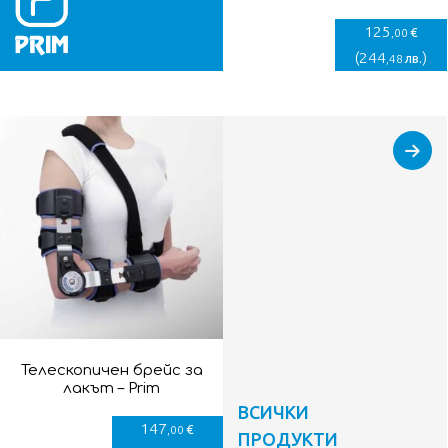
125
€
,00
(
244
)
лв.
,48
Телескопичен брейс за
лакът – Prim
ВСИЧКИ
147
€
,00
ПРОДУКТИ