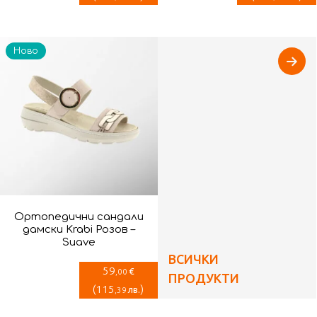
Ново
Ортопедични сандали
дамски Krabi Розов –
Suave
ВСИЧКИ
59
€
,00
ПРОДУКТИ
(
115
)
лв.
,39