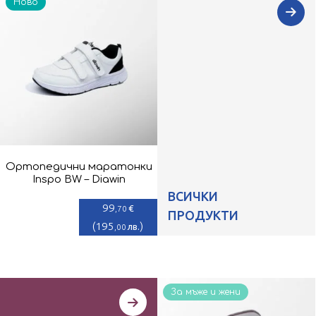
Ново
Ортопедични маратонки
Inspo BW – Diawin
ВСИЧКИ
99
€
,70
ПРОДУКТИ
(
195
)
лв.
,00
За мъже и жени