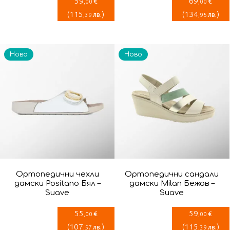
59
69
€
€
,00
,00
(
115
)
(
134
)
лв.
лв.
,39
,95
Ново
Ново
Ортопедични чехли
Ортопедични сандали
дамски Positano Бял –
дамски Milan Бежов –
Suave
Suave
55
59
€
€
,00
,00
(
107
)
(
115
)
лв.
лв.
,57
,39