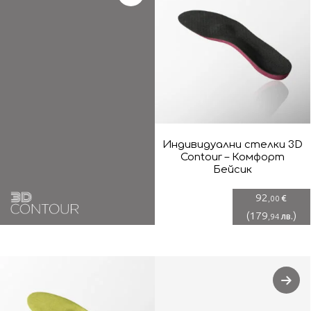
Индивидуални стелки 3D
Contour – Комфорт
Бейсик
92
€
,00
(
179
)
лв.
,94