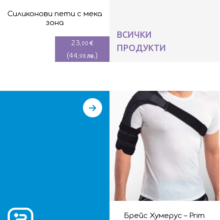
Силиконови пети с мека
зона
ВСИЧКИ
23
€
,00
ПРОДУКТИ
(
44
)
лв.
,98
Брейс Хумерус – Prim