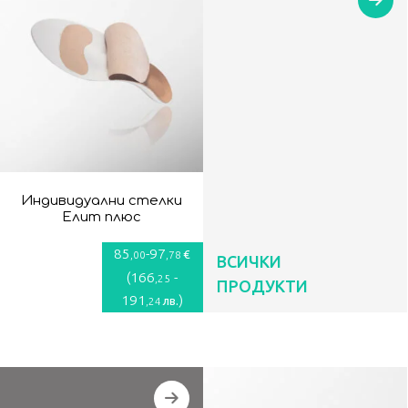
Индивидуални стелки
Елит плюс
85
-
97
€
,00
,78
ВСИЧКИ
(
166
-
,25
ПРОДУКТИ
191
)
лв.
,24