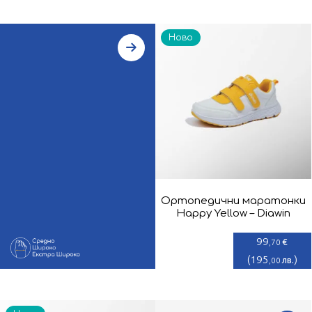
Ново
Ортопедични маратонки
Happy Yellow – Diawin
99
€
,70
(
195
)
лв.
,00