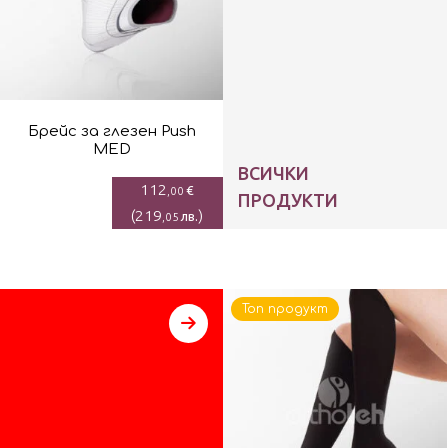
Брейс за глезен Push
MED
ВСИЧКИ
112
€
,00
ПРОДУКТИ
(
219
)
лв.
,05
Топ продукт