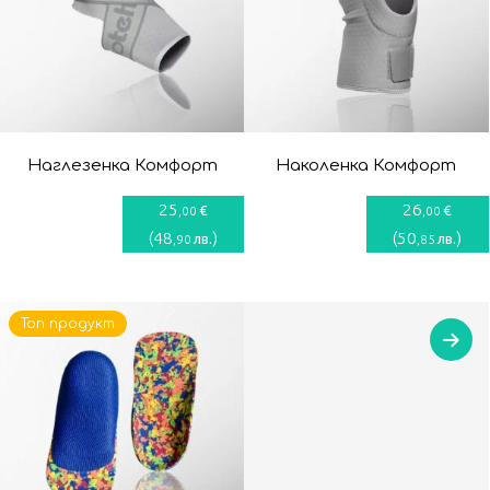
Наглезенка Комфорт
Наколенка Комфорт
25
26
€
€
,00
,00
(
48
)
(
50
)
лв.
лв.
,90
,85
Топ продукт