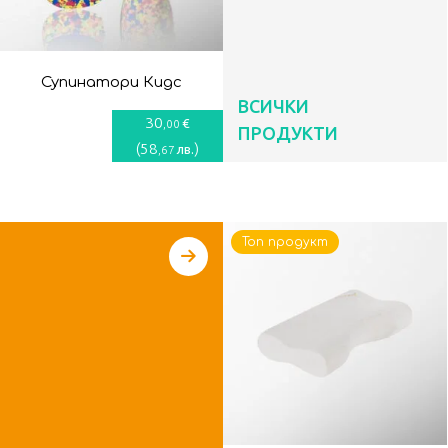
Супинатори Кидс
ВСИЧКИ
30
€
,00
ПРОДУКТИ
(
58
)
лв.
,67
Топ продукт