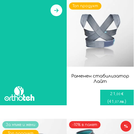
Топ продукт
Раменен стабилизатор
Лайт
21
€
,00
(
41
)
лв.
,07
За мъже и жени
-10% в пакет
%
Топ продукт