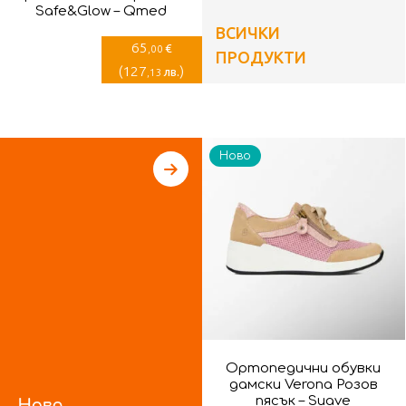
Safe&Glow – Qmed
ВСИЧКИ
65
€
,00
ПРОДУКТИ
(
127
)
лв.
,13
Ново
Ортопедични обувки
дамски Verona Розов
пясък – Suave