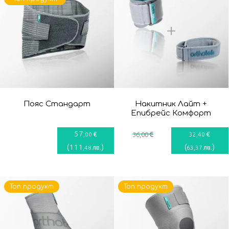
Пояс Стандарт
Накитник Лайт +
Епибрейс Комфорт
57
€
€
€
,00
36
,00
32
,40
(
111
)
(
)
лв.
лв.
,48
63
,37
Топ продукт
Топ продукт