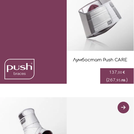
Лумбостaт Push CARE
137
€
,00
(
267
)
лв.
,95