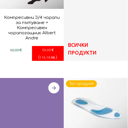
Компресивни 3/4 чорапи
за пътуване +
Компресивен
чорапогащник Albert
Andre
ВСИЧКИ
€
€
66
,00
59
,40
ПРОДУКТИ
(
)
лв.
116
,18
Топ продукт