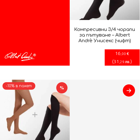
Компресивни 3/4 чорапи
за пътуване – Albert
Andrè Унисекс (чифт)
16
€
,00
(
31
)
лв.
,29
-10% в пакет
%