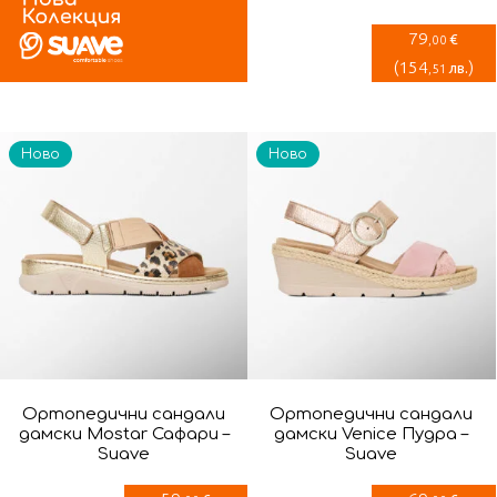
79
€
,00
(
154
)
лв.
,51
Ново
Ново
Ортопедични сандали
Ортопедични сандали
дамски Mostar Сафари –
дамски Venice Пудра –
Suave
Suave