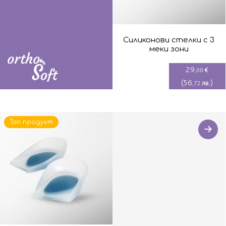
Силиконови стелки с 3
меки зони
29
€
,00
(
56
)
лв.
,72
Топ продукт