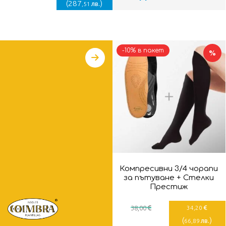
(
287
)
лв.
,51
-10% в пакет
%
Компресивни 3/4 чорапи
за пътуване + Стелки
Престиж
€
€
38
,00
34
,20
(
)
лв.
66
,89