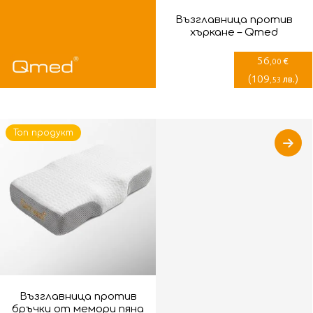
Възглавница против
хъркане – Qmed
56
€
,00
(
109
)
лв.
,53
Топ продукт
Възглавница против
бръчки от мемори пяна