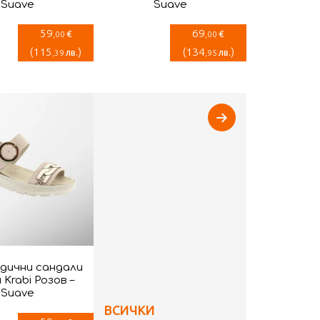
Suave
Suave
59
69
€
€
,00
,00
(
115
)
(
134
)
лв.
лв.
,39
,95
дични сандали
 Krabi Розов –
Suave
ВСИЧКИ