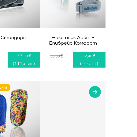
 Стандарт
Накитник Лайт +
Епибрейс Комфорт
57
€
€
€
,00
36
,00
32
,40
(
111
)
(
)
лв.
лв.
,48
63
,37
укт