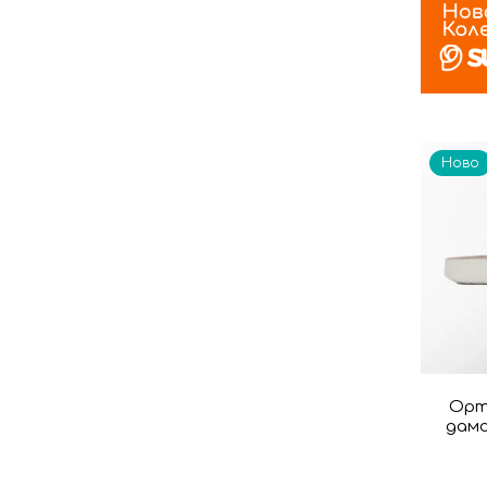
Ново
Орт
дамс