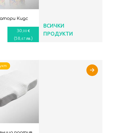
натори Кидс
ВСИЧКИ
30
€
,00
ПРОДУКТИ
(
58
)
лв.
,67
укт
вница против