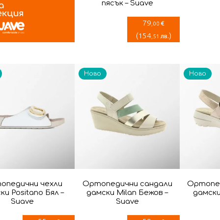
пясък – Suave
79
€
,00
(
154
)
лв.
,51
Ново
Ново
опедични чехли
Ортопедични сандали
Ортопе
ки Positano Бял –
дамски Milan Бежов –
дамски
Suave
Suave