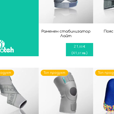
Раменен стабилизатор
Пояс
Лайт
21
€
,00
(
41
)
лв.
,07
родукт
Топ продукт
Топ прод