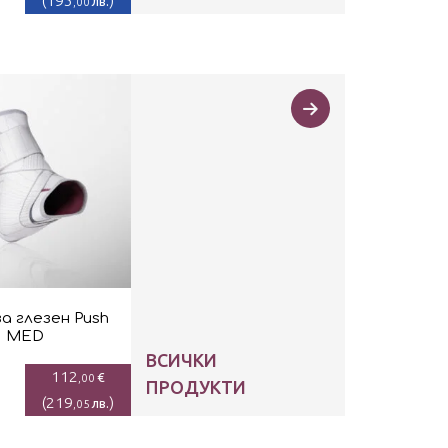
(
195
)
лв.
,00
а глезен Push
MED
ВСИЧКИ
112
€
,00
ПРОДУКТИ
(
219
)
лв.
,05