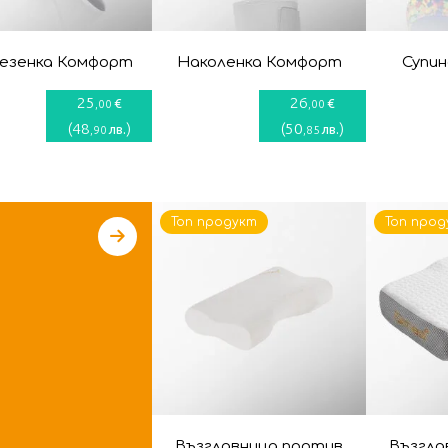
езенка Комфорт
Наколенка Комфорт
Супи
25
26
€
€
,00
,00
(
48
)
(
50
)
лв.
лв.
,90
,85
Топ продукт
Топ прод
Възглавница против
Възгла