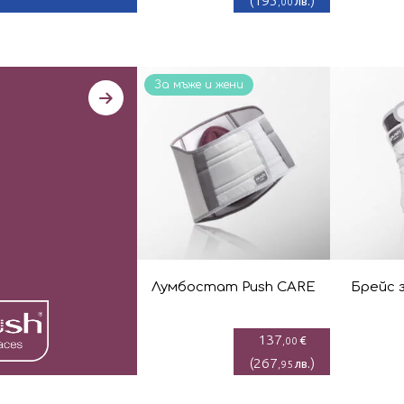
(
195
)
лв.
,00
За мъже и жени
Лумбостaт Push CARE
Брейс з
137
€
,00
(
267
)
лв.
,95