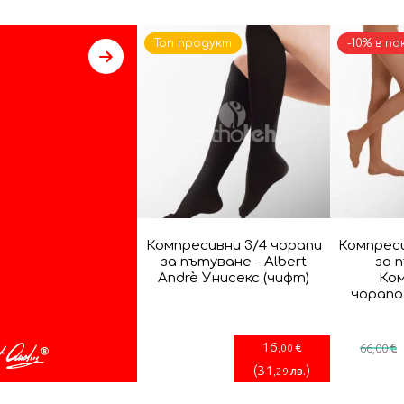
Топ продукт
-10% в па
Компресивни 3/4 чорапи
Компреси
за пътуване – Albert
за 
Andrè Унисекс (чифт)
Ко
чорапо
16
€
€
,00
66
,00
(
31
)
лв.
,29