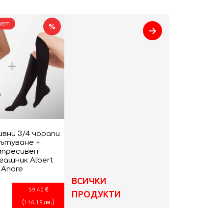
кет
%
вни 3/4 чорапи
пътуване +
мпресивен
гащник Albert
Andre
ВСИЧКИ
€
59
,40
ПРОДУКТИ
(
)
лв.
116
,18