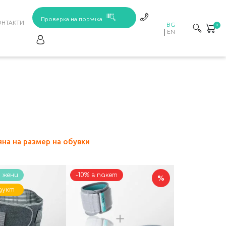
Проверка на поръчка
ОНТАКТИ
BG
0
EN
яна на размер на обувки
и жени
-10% в пакет
%
дукт