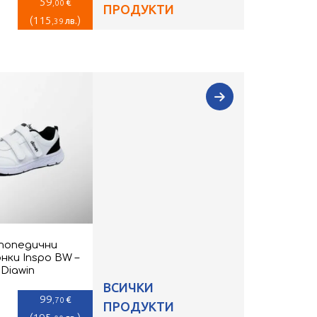
59
€
,00
ПРОДУКТИ
(
115
)
лв.
,39
опедични
ки Inspo BW –
Diawin
ВСИЧКИ
99
€
,70
ПРОДУКТИ