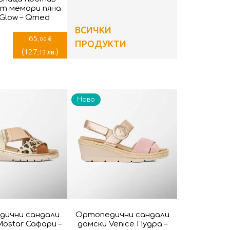
от мемори пяна
Glow – Qmed
ВСИЧКИ
65
€
,00
ПРОДУКТИ
(
127
)
лв.
,13
Ново
дични сандали
Ортопедични сандали
ostar Сафари –
дамски Venice Пудра –