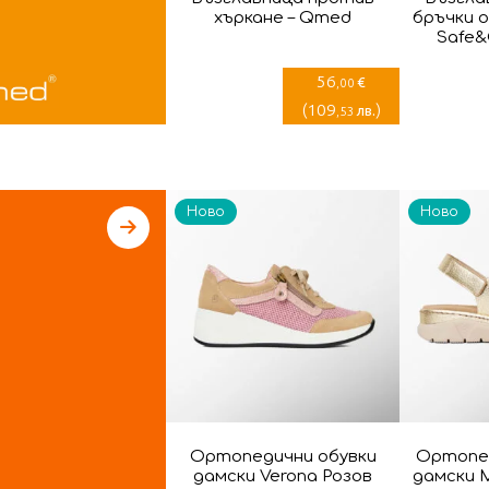
хъркане – Qmed
бръчки 
Safe&
56
€
,00
(
109
)
лв.
,53
Ново
Ново
Ортопедични обувки
Ортопе
дамски Verona Розов
дамски M