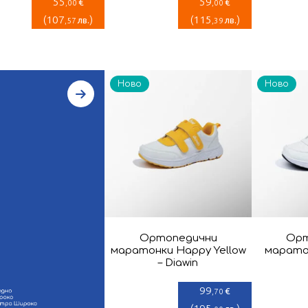
55
59
€
€
,00
,00
(
107
)
(
115
)
лв.
лв.
,57
,39
Ново
Ново
Ортопедични
Орт
маратонки Happy Yellow
маратон
– Diawin
99
€
,70