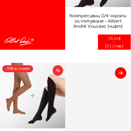
Компресивни 3/4 чорапи
за пътуване – Albert
Andrè Унисекс (чифт)
16
€
,00
(
31
)
лв.
,29
-10% в пакет
%