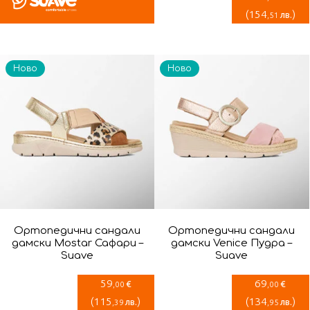
(
154
)
лв.
,51
Ново
Ново
Ортопедични сандали
Ортопедични сандали
дамски Mostar Сафари –
дамски Venice Пудра –
Suave
Suave
59
69
€
€
,00
,00
(
115
)
(
134
)
лв.
лв.
,39
,95