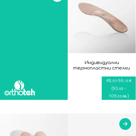
Индивидуални
термопластни стелки
48
-
56
€
,00
,18
(
93
-
,88
109
)
лв.
,88