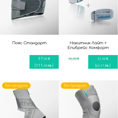
Пояс Стандарт
Накитник Лайт +
Епибрейс Комфорт
57
€
€
€
,00
36
,00
32
,40
(
111
)
(
)
лв.
лв.
,48
63
,37
Топ продукт
Топ продукт