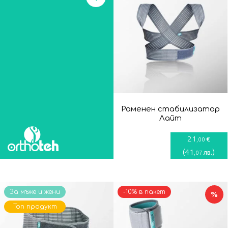
Раменен стабилизатор
Лайт
21
€
,00
(
41
)
лв.
,07
За мъже и жени
-10% в пакет
%
Топ продукт