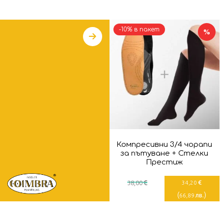
-10% в пакет
%
Компресивни 3/4 чорапи
за пътуване + Стелки
Престиж
€
€
38
,00
34
,20
(
)
лв.
66
,89