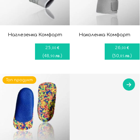
Наглезенка Комфорт
Наколенка Комфорт
25
26
€
€
,00
,00
(
48
)
(
50
)
лв.
лв.
,90
,85
Топ продукт