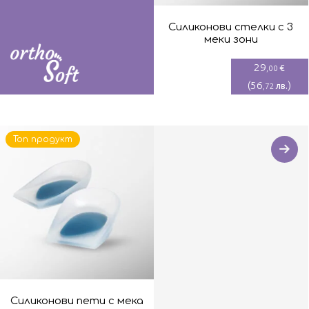
Силиконови стелки с 3
меки зони
29
€
,00
(
56
)
лв.
,72
Топ продукт
Силиконови пети с мека