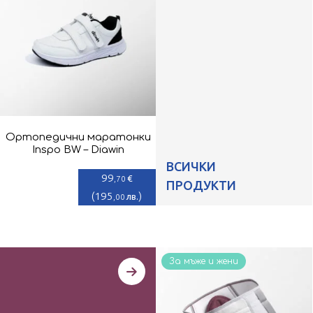
Ортопедични маратонки
Inspo BW – Diawin
ВСИЧКИ
99
€
,70
ПРОДУКТИ
(
195
)
лв.
,00
За мъже и жени