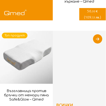
хъркане – Qmed
56
€
,00
(
109
)
лв.
,53
Топ продукт
Възглавница против
бръчки от мемори пяна
Safe&Glow – Qmed
ВСИЧКИ