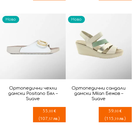
Ново
Ново
Ортопедични чехли
Ортопедични сандали
дамски Positano Бял –
дамски Milan Бежов –
Suave
Suave
55
59
€
€
,00
,00
(
107
)
(
115
)
лв.
лв.
,57
,39