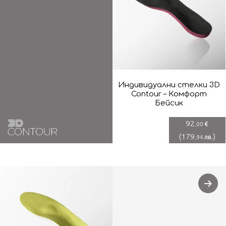
Индивидуални стелки 3D
Contour – Комфорт
Бейсик
92
€
,00
(
179
)
лв.
,94