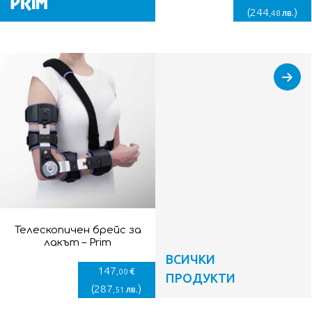
(
244
)
лв.
,48
Телескопичен брейс за
лакът – Prim
ВСИЧКИ
147
€
,00
ПРОДУКТИ
(
287
)
лв.
,51