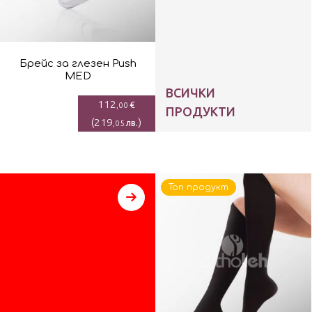
Брейс за глезен Push
MED
ВСИЧКИ
112
€
,00
ПРОДУКТИ
(
219
)
лв.
,05
Топ продукт