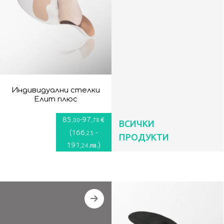
Индивидуални стелки
Елит плюс
85
-
97
€
,00
,78
ВСИЧКИ
(
166
-
,25
ПРОДУКТИ
191
)
лв.
,24