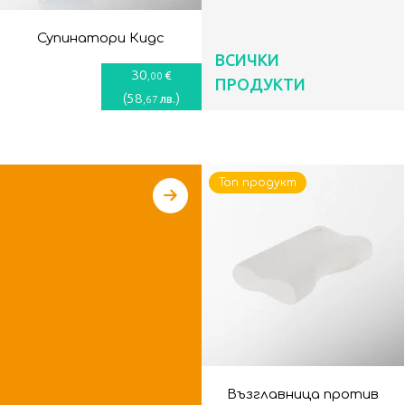
Супинатори Кидс
ВСИЧКИ
30
€
,00
ПРОДУКТИ
(
58
)
лв.
,67
Топ продукт
Възглавница против