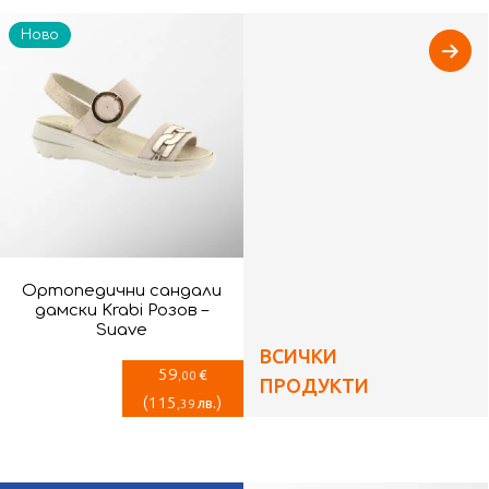
Ново
Ортопедични сандали
дамски Krabi Розов –
Suave
ВСИЧКИ
59
€
,00
ПРОДУКТИ
(
115
)
лв.
,39