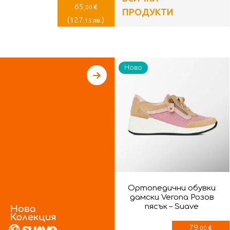
65
€
,00
ПРОДУКТИ
(
127
)
лв.
,13
Ново
Ортопедични обувки
дамски Verona Розов
пясък – Suave
79
€
,00