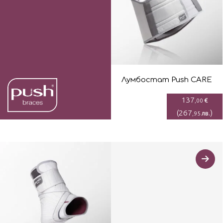
Лумбостaт Push CARE
137
€
,00
(
267
)
лв.
,95