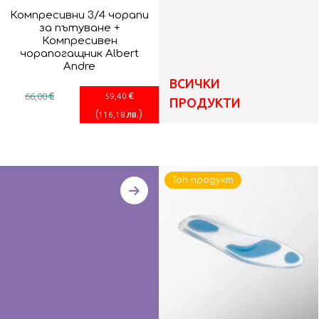
Компресивни 3/4 чорапи
за пътуване +
Компресивен
чорапогащник Albert
Andre
ВСИЧКИ
€
€
66
,00
59
,40
ПРОДУКТИ
(
)
лв.
116
,18
Топ продукт