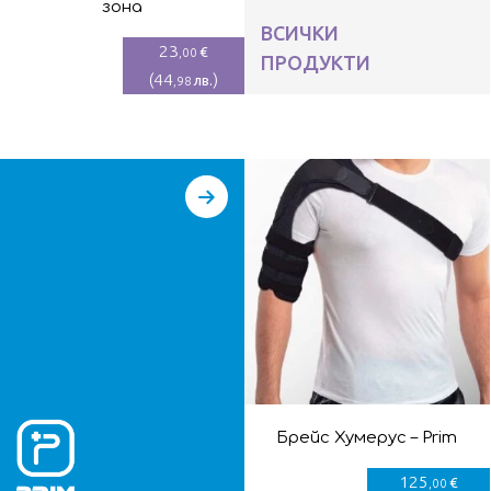
зона
ВСИЧКИ
23
€
,00
ПРОДУКТИ
(
44
)
лв.
,98
Брейс Хумерус – Prim
125
€
,00