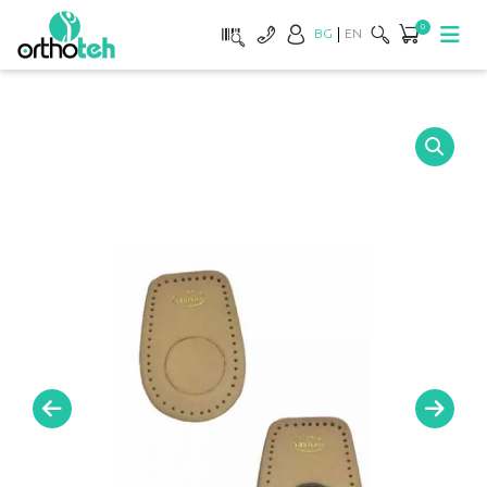
0
BG
EN