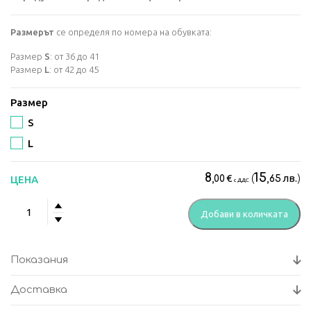
Размерът
се определя по номера на обувката:
Размер
S
: от 36 до 41
Размер
L
: от 42 до 45
Размер
S
L
8
15
€
(
лв.
)
ЦЕНА
,00
,65
с ДДС
количество
Добави в количката
за
Ортопедични
подложки
Показания
за
Пети
Доставка