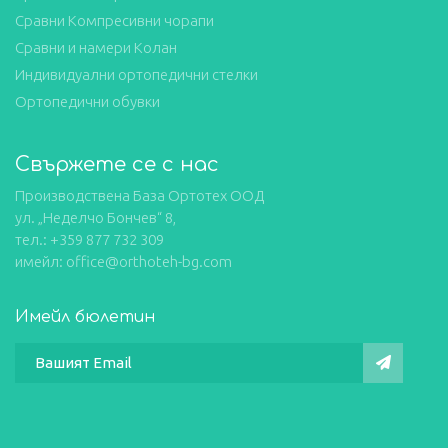
Сравни Компресивни чорапи
Сравни и намери Колан
Индивидуални ортопедични стелки
Ортопедични обувки
Свържете се с нас
Производствена База Ортотех ООД
ул. „Неделчо Бончев“ 8,
тел.: +359 877 732 309
имейл: office@orthoteh-bg.com
Имейл бюлетин