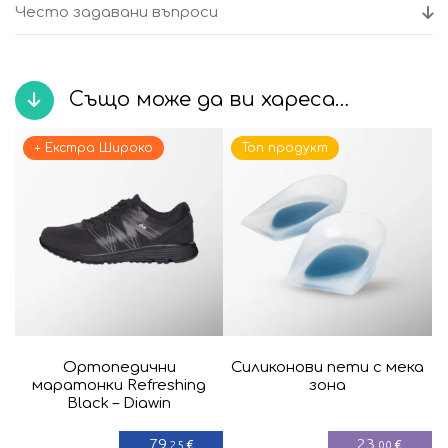
Често задавани въпроси
Също може да ви хареса…
+ Екстра Широко
Топ продукт
Ортопедични
Силиконови пети с мека
маратонки Refreshing
зона
Black – Diawin
79
23
€
€
,25
,00