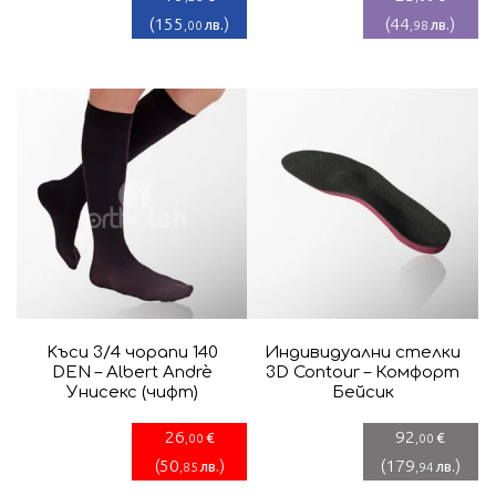
(
155
)
(
44
)
лв.
лв.
,00
,98
Kъси 3/4 чорапи 140
Индивидуални стелки
DEN – Albert Andrè
3D Contour – Комфорт
Унисекс (чифт)
Бейсик
26
92
€
€
,00
,00
(
50
)
(
179
)
лв.
лв.
,85
,94