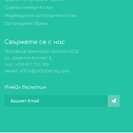
Сравни и намери Колан
Индивидуални ортопедични стелки
Ортопедични обувки
Свържете се с нас
Производствена База Ортотех ООД
ул. „Неделчо Бончев“ 8,
тел.: +359 877 732 309
имейл: office@orthoteh-bg.com
Имейл бюлетин