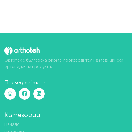
Ортотех е българска фирма, производител на медицински
ортопедични продукти.
Последвайте ни
Категории
Начало