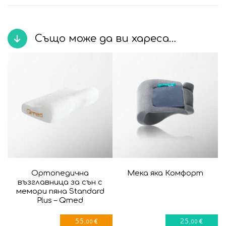
Също може да ви хареса…
Ортопедична
Мека яка Комфорт
възглавница за сън с
мемори пяна Standard
Plus – Qmed
55
25
€
€
,00
,00