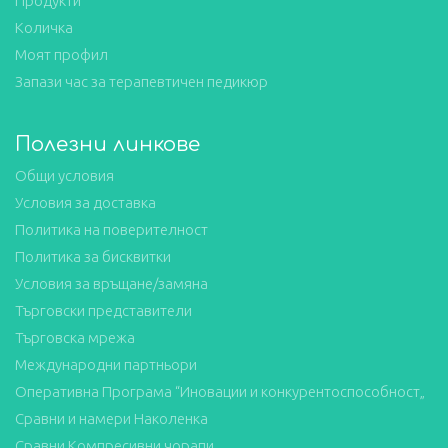
Продукти
Количка
Моят профил
Запази час за терапевтичен педикюр
Полезни линкове
Общи условия
Условия за доставка
Политика на поверителност
Политика за бисквитки
Условия за връщане/замяна
Търговски представители
Търговска мрежа
Международни партньори
Оперативна Програма “Иновации и конкурентоспособност„
Сравни и намери Наколенка
Сравни Компресивни чорапи