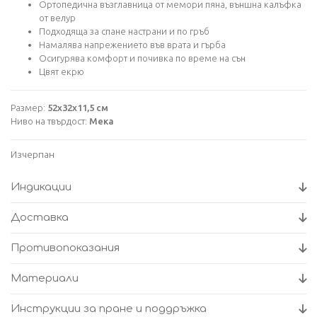
Ортопедична възглавница от мемори пяна, външна калъфка
от велур
Подходяща за спане настрани и по гръб
Намалява напрежението във врата и гърба
Осигурява комфорт и почивка по време на сън
Цвят екрю
Размер:
52х32х11,5 см
Ниво на твърдост:
Мека
Изчерпан
Индикации
Доставка
Противопоказания
Материали
Инструкции за пране и поддръжка