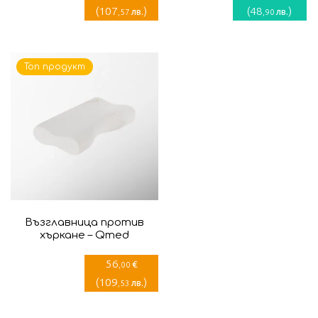
(
107
)
(
48
)
лв.
лв.
,57
,90
Топ продукт
Възглавница против
хъркане – Qmed
56
€
,00
(
109
)
лв.
,53