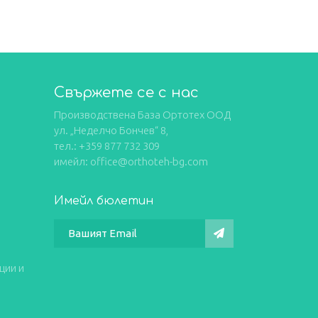
Свържете се с нас
Производствена База Ортотех ООД
ул. „Неделчо Бончев“ 8,
тел.: +359 877 732 309
имейл: office@orthoteh-bg.com
Имейл бюлетин
ции и