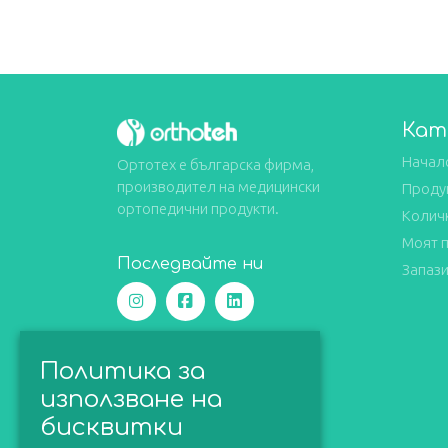
Кат
Начал
Ортотех е българска фирма,
производител на медицински
Проду
ортопедични продукти.
Колич
Моят 
Последвайте ни
Запази
Политика за
използване на
бисквитки