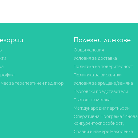
егории
Полезни линкове
о
Общи условия
кти
Условия за доставка
ка
Политика на поверителност
профил
Политика за бисквитки
 час за терапевтичен педикюр
Условия за връщане/замяна
Търговски представители
Търговска мрежа
Международни партньори
Оперативна Програма “Инова
конкурентоспособност„
Сравни и намери Наколенка