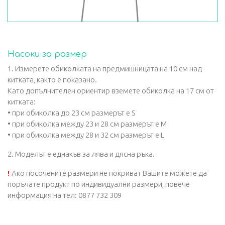
Насоки за размер
1. Измерете обиколката на предмишницата на 10 см над
китката, както е показано.
Като допълнителен ориентир вземете обиколка на 17 см от
китката:
• при обиколка до 23 см размерът е S
• при обиколка между 23 и 28 см размерът е М
• при обиколка между 28 и 32 см размерът е L
2. Моделът е еднакъв за лява и дясна ръка.
!
Ако посочените размери не покриват Вашите можете да
поръчате продукт по индивидуални размери, повече
информация на тел: 0877 732 309