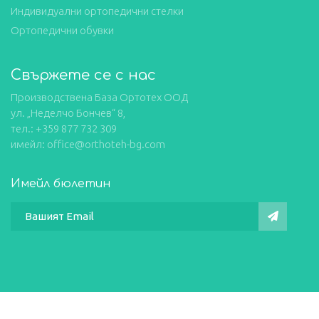
Индивидуални ортопедични стелки
Ортопедични обувки
Свържете се с нас
Производствена База Ортотех ООД
ул. „Неделчо Бончев“ 8,
тел.: +359 877 732 309
имейл: office@orthoteh-bg.com
Имейл бюлетин